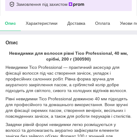
Замовлення під захистом
Опис
Характеристики
Доставка
Оплата
Умови п
Опис
Невидимки для волосся рівні Tico Professional, 40 мм,
срібні, 200 г (300590)
Невидимки Tico Professional — практичний аксесуар для
фіксації волосся під час створення зачісок, укладок і
професійних салонних робіт. Рівна форма зручна для
акуратного закріплення пасом, а сріблястий колір добре
підходить для світлого, сивого та холодних відтінків волосся.
Рівні невидимки Tico Professional довжиною 40 мм підходять
для професійного та домашнього використання. Вони зручні
для фіксації окремих пасом, створення вечірніх, весільних і
повсякденних зачісок, а також для роботи перукарів і стилістів.
Завдяки рівній формі невидимки легко розміщуються у
волоссі та допомагають акуратно зафіксувати елементи
зачіски без зайвого об’єму. Формат 100 г зручний для