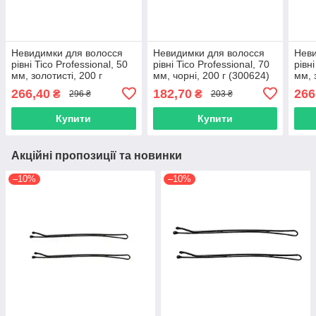
Невидимки для волосся
Невидимки для волосся
Неви
рівні Tico Professional, 50
рівні Tico Professional, 70
рівні
мм, золотисті, 200 г
мм, чорні, 200 г (300624)
мм, 
(300593)
(300
266,40
182,70
266
₴
₴
296 ₴
203 ₴
Купити
Купити
Акційні пропозиції та новинки
–10%
–10%