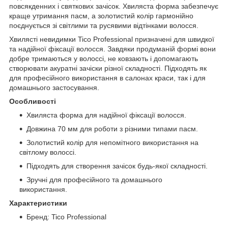
повсякденних і святкових зачісок. Хвиляста форма забезпечує
краще утримання пасм, а золотистий колір гармонійно
поєднується зі світлими та русявими відтінками волосся.
Хвилясті невидимки Tico Professional призначені для швидкої
та надійної фіксації волосся. Завдяки продуманій формі вони
добре тримаються у волоссі, не ковзають і допомагають
створювати акуратні зачіски різної складності. Підходять як
для професійного використання в салонах краси, так і для
домашнього застосування.
Особливості
Хвиляста форма для надійної фіксації волосся.
Довжина 70 мм для роботи з різними типами пасм.
Золотистий колір для непомітного використання на
світлому волоссі.
Підходять для створення зачісок будь-якої складності.
Зручні для професійного та домашнього
використання.
Характеристики
Бренд: Tico Professional