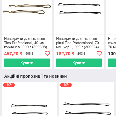
Невидимки для волосся
Невидимки для волосся
Неви
Tico Professional, 40 мм,
рівні Tico Professional, 70
хвил
коричневі, 500 г (300698)
мм, чорні, 200 г (300624)
70 м
(300
457,20
182,70
100
₴
₴
508 ₴
203 ₴
Купити
Купити
Акційні пропозиції та новинки
–10%
–10%