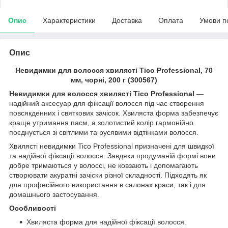
Опис
Характеристики
Доставка
Оплата
Умови п
Опис
Невидимки для волосся хвилясті Tico Professional, 70
мм, чорні, 200 г (300567)
Невидимки для волосся хвилясті Tico Professional
—
надійний аксесуар для фіксації волосся під час створення
повсякденних і святкових зачісок. Хвиляста форма забезпечує
краще утримання пасм, а золотистий колір гармонійно
поєднується зі світлими та русявими відтінками волосся.
Хвилясті невидимки Tico Professional призначені для швидкої
та надійної фіксації волосся. Завдяки продуманій формі вони
добре тримаються у волоссі, не ковзають і допомагають
створювати акуратні зачіски різної складності. Підходять як
для професійного використання в салонах краси, так і для
домашнього застосування.
Особливості
Хвиляста форма для надійної фіксації волосся.