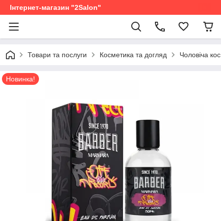
Інтернет-магазин "2Salon"
Товари та послуги
Косметика та догляд
Чоловіча ко
Новинка!