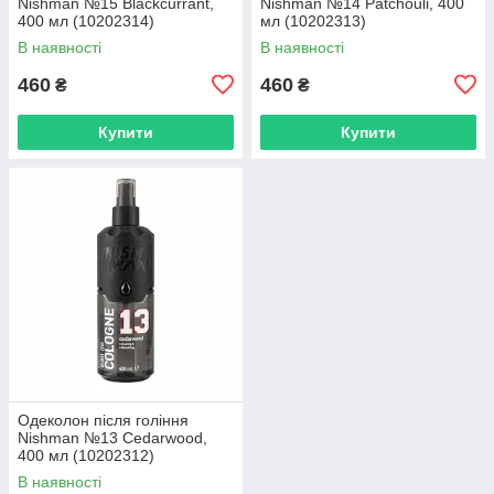
Nishman №15 Blackcurrant,
Nishman №14 Patchouli, 400
400 мл (10202314)
мл (10202313)
В наявності
В наявності
460
460
₴
₴
Купити
Купити
Одеколон після гоління
Nishman №13 Cedarwood,
400 мл (10202312)
В наявності