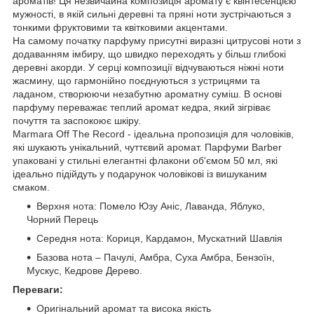
ароматів! Ця незвичайна композиція аромату є квінтесенцією
мужності, в якій сильні деревні та пряні ноти зустрічаються з
тонкими фруктовими та квітковими акцентами.
На самому початку парфуму присутні виразні цитрусові ноти з
додаванням імбиру, що швидко переходять у більш глибокі
деревні акорди. У серці композиції відчуваються ніжні ноти
жасмину, що гармонійно поєднуються з устрицями та
ладаном, створюючи незабутню ароматну суміш. В основі
парфуму переважає теплий аромат кедра, який зігріває
почуття та заспокоює шкіру.
Marmara Off The Record - ідеальна пропозиція для чоловіків,
які шукають унікальний, чуттєвий аромат. Парфуми Barber
упаковані у стильні елегантні флакони об'ємом 50 мл, які
ідеально підійдуть у подарунок чоловікові із вишуканим
смаком.
Верхня нота: Помело Юзу Аніс, Лаванда, Яблуко,
Чорний Перець
Середня нота: Кориця, Кардамон, Мускатний Шавлія
Базова нота – Пачулі, Амбра, Суха Амбра, Бензоїн,
Мускус, Кедрове Дерево.
Переваги:
Оригінальний аромат та висока якість