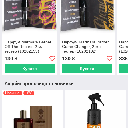
Парфум Marmara Barber
Парфум Marmara Barber
Пар
Off The Record, 2 мл
Game Changer, 2 мл
Game
тестер (10202199)
тестер (10202192)
(102
130
130
836
₴
₴
Купити
Купити
Акційні пропозиції та новинки
Новинка!
–8%