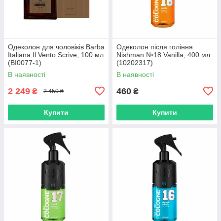
Одеколон для чоловіків Barba
Одеколон після гоління
Italiana Il Vento Scrive, 100 мл
Nishman №18 Vanilla, 400 мл
(BI0077-1)
(10202317)
В наявності
В наявності
2 249
460
₴
₴
2 450 ₴
Купити
Купити