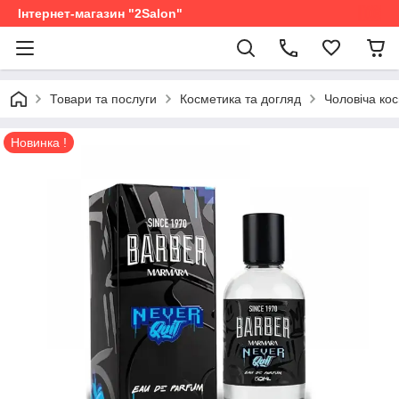
Інтернет-магазин "2Salon"
Товари та послуги
Косметика та догляд
Чоловіча ко
Новинка !