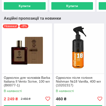
Купити
Купити
Акційні пропозиції та новинки
Новинка!
–8%
Одеколон для чоловіків Barba
Одеколон після гоління
Italiana Il Vento Scrive, 100 мл
Nishman №18 Vanilla, 400 мл
(BI0077-1)
(10202317)
В наявності
В наявності
2 249
460
₴
₴
2 450 ₴