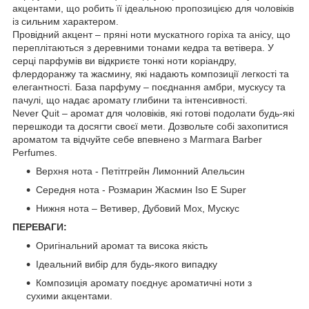
акцентами, що робить її ідеальною пропозицією для чоловіків
із сильним характером.
Провідний акцент – пряні ноти мускатного горіха та анісу, що
переплітаються з деревними тонами кедра та ветівера. У
серці парфумів ви відкриєте тонкі ноти коріандру,
флердоранжу та жасмину, які надають композиції легкості та
елегантності. База парфуму – поєднання амбри, мускусу та
пачулі, що надає аромату глибини та інтенсивності.
Never Quit – аромат для чоловіків, які готові подолати будь-які
перешкоди та досягти своєї мети. Дозвольте собі захопитися
ароматом та відчуйте себе впевнено з Marmara Barber
Perfumes.
Верхня нота - Петітгрейн Лимонний Апельсин
Середня нота - Розмарин Жасмин Iso E Super
Нижня нота – Ветивер, Дубовий Мох, Мускус
ПЕРЕВАГИ:
Оригінальний аромат та висока якість
Ідеальний вибір для будь-якого випадку
Композиція аромату поєднує ароматичні ноти з
сухими акцентами.