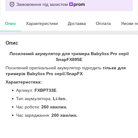
Замовлення під захистом
Опис
Характеристики
Доставка
Оплата
Умови п
Опис
Посилений акумулятор для тримера Babyliss Pro серії
SnapFX895E
Посилений оригінальний акумулятор підходить
тільки для
тримерів Babyliss Pro серії:SnapFX
Характеристика:
Артикул:
FXBPT33E
.
Тип акумулятора:
Li-Ion.
Час роботи:
260 хвилин.
Час заряджання:
200 хвилин.