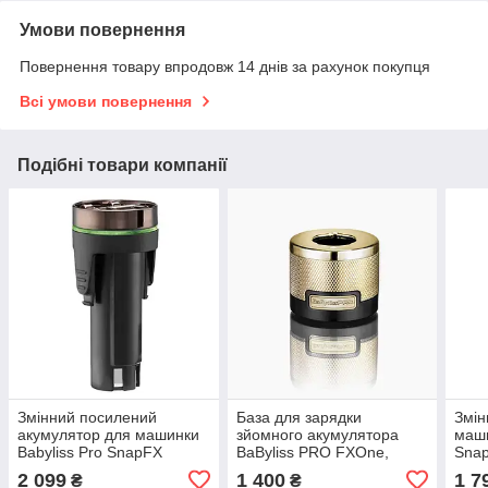
Умови повернення
Повернення товару впродовж 14 днів за рахунок покупця
Всі умови повернення
Подібні товари компанії
Змінний посилений
База для зарядки
Змін
акумулятор для машинки
зйомного акумулятора
маши
Babyliss Pro SnapFX
BaByliss PRO FXOne,
Sna
(FXBPC33E)
сумісна з FXOne/SnapFX
2 099
1 400
1 7
₴
₴
Gold (FXTRAVBGE)