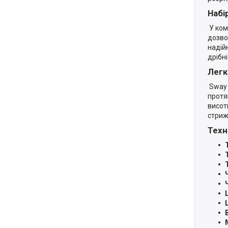
Набі
У комп
дозво
надій
дрібні
Легк
Sway 
протя
висот
стриж
Техн