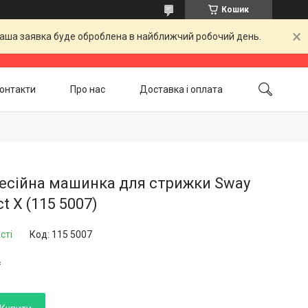
Кошик
 Ваша заявка буде оброблена в найближчий робочий день.
онтакти
Про нас
Доставка і оплата
Повернення і обмін
Акційні товари
есійна машинка для стрижки Sway
ct X (115 5007)
сті
Код:
115 5007
₴