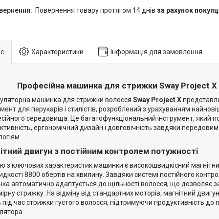
повернення товару протягом 14 днів
за рахунок покупц
с
Характеристики
Інформація для замовлення
Професійна машинка для стрижки Sway Project X 
ляторна машинка для стрижки волосся
Sway Project X
представля
умент для перукарів і стилістів, розроблений з урахуванням найнові
сійного середовища. Це багатофункціональний інструмент, який п
ктивність, ергономічний дизайн і довговічність завдяки передовим
логіям.
ітний двигун з постійним контролем потужності
ю з ключових характеристик машинки є високошвидкісний магнітни
идкості 8800 обертів на хвилину. Завдяки системі постійного контр
ка автоматично адаптується до щільності волосся, що дозволяє з
мірну стрижку. На відміну від стандартних моторів, магнітний двигу
ь під час стрижки густого волосся, підтримуючи продуктивність до
лятора.