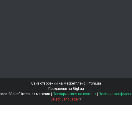
Сайт створений на маркетплейсі
Prom.ua
Продавець на Bigl.ua
"Світ Краси 2Salon" Інтернет-магазин |
Поскаржитися на контент
|
Політика конфіденц
Select Language
▼