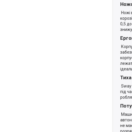
Ножо
Ножі 
короз
0,5 д
знижу
Ерго
Корпу
забез
корпу
лежат
ідеал
Тиха
Sway 
під ч
робля
Поту
Машин
автон
не має
розря