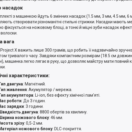
р насадок
лекті з машинкою йдуть 6 змінних насадок (1.5 мм, 3 мм, 4.5 мм, 6 м
ляють створювати різноманітні стильні стрижки. Насадки мають ме
но фіксується на ножовому блоці, а тонкі й міцні зуби насадок ефек
 волоски.
а вага
Project X важить лише 300 грамів, що робить її надзвичайно зручн
гом тривалого часу. Завдяки компактним розмірам (18.5 см довжини
и), машинка легко лягає в руку, що дозволяє майстру мати повний к
ки.
ічні характеристики:
Тип двигуна
: Магнітний.
Тип живлення
: Акумулятор / мережа.
Тип акумулятора
: Li-ion, без ефекту хімічної пам'яті.
Час роботи
: До 3 годин.
Час зарядки
: 3 години.
Швидкість двигуна
: 8800 обертів за хвилину.
Ширина ножового блоку
: 46 мм.
Висота зрізу
: 0,5-2 мм.
Матеріал ножового блоку
: DLC-покриття.