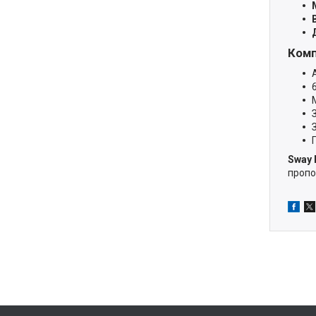
Комп
Sway 
пропо