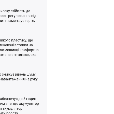
исоку стійкість до
пазон регулювання від
риття зменшує тертя,
ійкого пластику, що
тиковзні вставки на
оляє машинці комфортно
раженою «талією», яка
о знижує рівень шуму
і навантаження на руку,
абезпечує до 3 годин
им є те, що акумулятор
оли акумулятор
ити роботу.