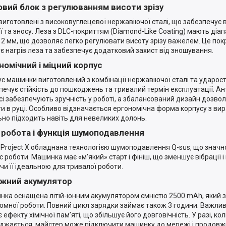
вий блок з регулюванням висоти зрізу
виготовлені з високовуглецевої нержавіючої сталі, що забезпечує в
ії та зносу. Леза з DLC-покриттям (Diamond-Like Coating) мають діа
о 2 мм, що дозволяє легко регулювати висоту зрізу важелем. Це пок
є нагрів леза та забезпечує додатковий захист від зношування.
номічний і міцний корпус
с машинки виготовлений з комбінації нержавіючої сталі та ударост
печує стійкість до пошкоджень та тривалий термін експлуатації. Ан
сі забезпечують зручність у роботі, а збалансований дизайн дозв
и в руці. Особливо відзначається ергономічна форма корпусу з ви
ьно підходить навіть для невеликих долонь.
 робота і функція шумоподавлення
Project X обладнана технологією шумоподавлення Q-sus, що значн
ас роботи. Машинка має «м'який» старт і фініш, що зменшує вібрації 
чи її ідеальною для тривалої роботи.
жний акумулятор
ка оснащена літій-іонним акумулятором ємністю 2500 mAh, який з
омної роботи. Повний цикл зарядки займає також 3 години. Важлив
 ефекту хімічної пам’яті, що збільшує його довговічність. У разі, к
джається, майстер може підключити машинку до мережі і продовж