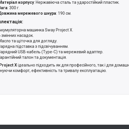
Матеріал корпусу
: Нержавіюча сталь та ударостійкий пластик.
Вага
: 300 г.
Довжина мережевого шнура
: 190 см.
лектація:
Акумуляторна машинка Sway Project X.
6 змінних насадок.
Масло та щіточка для догляду.
Зарядна підставка з підсвічуванням.
Зарядний USB-кабель (Type-C) та мережевий адаптер.
Гарантійний талон та документація.
Project X
ідеально підходить як для професійного, так і для домаш
нуючи комфорт, ефективність та тривалу експлуатацію.