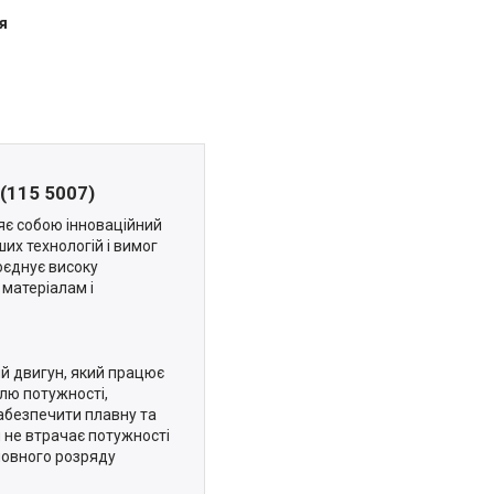
я
(115 5007)
є собою інноваційний
ших технологій і вимог
оєднує високу
 матеріалам і
й двигун, який працює
олю потужності,
абезпечити плавну та
н не втрачає потужності
 повного розряду