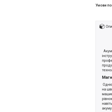
Опи
Акуму
інстр
профе
проду
техно
Магн
Одніє
на шв
машин
рівно
навіт
акуму