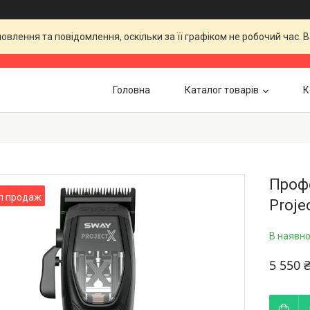
влення та повідомлення, оскільки за її графіком не робочий час.
Головна
Каталог товарів
К
Проф
п продаж
Proje
В наявно
5 550 