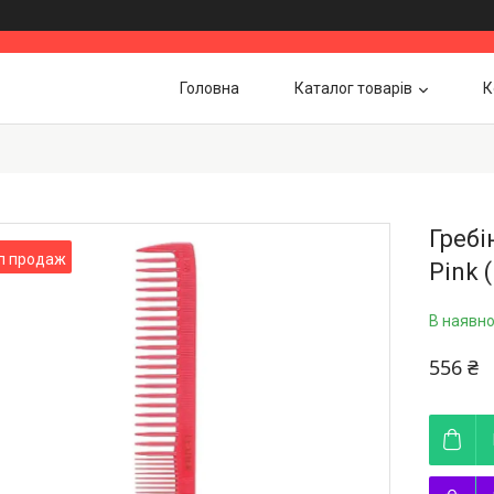
Головна
Каталог товарів
К
Гребі
п продаж
Pink 
В наявно
556 ₴