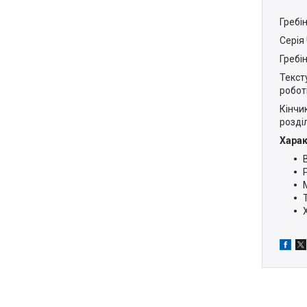
Гребі
Серія
Гребі
Текст
робот
Кінчи
розді
Харак