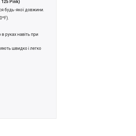
 125 Pink)
ся будь-якої довжини.
0ºF).
 в руках навіть при
ляють швидко і легко