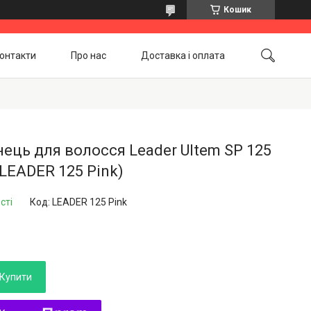
Кошик
онтакти
Про нас
Доставка і оплата
Повернення і обмін
Акційні товари
нець для волосся Leader Ultem SP 125
(LEADER 125 Pink)
сті
Код:
LEADER 125 Pink
Купити