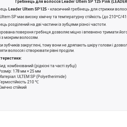
Гребінець для волосся Leader Ultem SP 125 Pink (LEADER
нець
Leader Ultem SP125 -
класичний гребінець для стрижки волос
 Ultem SP має високу хімічну та температурну стійкість (до 210ºC/41
нець розділений на дві частини із зубцями різної частоти.
урована поверхня гребінця дозволяє міцно і впевнено тримати його
і з мокрим волоссям.
ки зубчиків закруглені, тому вони не дряпають шкіру голови і дозво
ляти волосся і створювати рівні проділи.
теристики:
Вид: комбінований (рідкісні та часті зубці)
Розмір: 178 мм × 25 мм
Матеріал: ULTEM SP (Polyetherimide)
Термостійкість 210 ℃
Хімічно стійкий