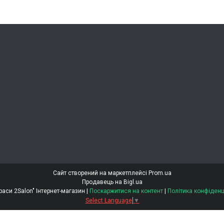
Сайт створений на маркетплейсі
Prom.ua
Продавець на Bigl.ua
"Світ Краси 2Salon" Інтернет-магазин |
Поскаржитися на контент
|
Політика конфіденц
Select Language
▼