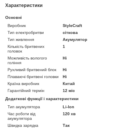
Характеристики
Основні
Виробник
StyleCraft
Тип електробритви
сіткова
Тип живлення
Акумулятор
Кількість бритвених
1
головок
Можливість вологого
Ні
гоління
Рухливий бритвений блок
Ні
Плаваючі бритвені головки
Ні
Країна виробник
Китай
Гарантійний термін
12 міс
Додаткові функції і характеристики
Тип акумулятора
Li-Ion
Час роботи від
120 хв
акумулятора
Швидка зарядка
Так