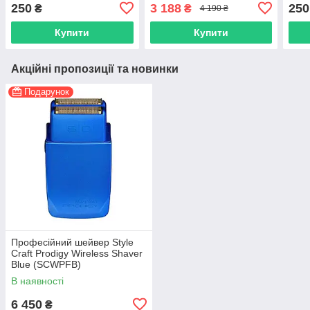
GO, SK-5001-SL (SR-SL-2)
Cordless ,Black (HP-
GO, 
250
3 188
250
₴
₴
4 190 ₴
12108+HP2012-BK)
2)
Купити
Купити
Акційні пропозиції та новинки
Подарунок
Професійний шейвер Style
Craft Prodigy Wireless Shaver
Blue (SCWPFB)
В наявності
6 450
₴