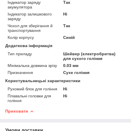
Індикатор заряду
Так
акумулятора
Індикатор залишкового
Ні
заряду
Чохол для зберігання й
Так
транспортування
Колір корпусу
Синій
Додаткова інформація
Тип приладу
Шейвер (електробритва)
для сухого гоління
Мінімальна довжина зрізу
0.03 мм
Призначення
Сухе гоління
Користувальницькі характеристики
Рухомий блок для гоління
Ні
Плавальні головки для
Ні
гоління
Приховати
Умови доставки