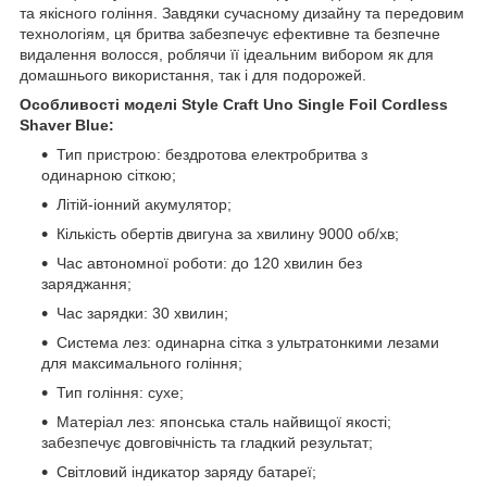
та якісного гоління. Завдяки сучасному дизайну та передовим
технологіям, ця бритва забезпечує ефективне та безпечне
видалення волосся, роблячи її ідеальним вибором як для
домашнього використання, так і для подорожей.
Особливості моделі Style Craft Uno Single Foil Cordless
Shaver Blue:
Тип пристрою: бездротова електробритва з
одинарною сіткою;
Літій-іонний акумулятор;
Кількість обертів двигуна за хвилину 9000 об/хв;
Час автономної роботи: до 120 хвилин без
заряджання;
Час зарядки: 30 хвилин;
Система лез: одинарна сітка з ультратонкими лезами
для максимального гоління;
Тип гоління: сухе;
Матеріал лез: японська сталь найвищої якості;
забезпечує довговічність та гладкий результат;
Світловий індикатор заряду батареї;