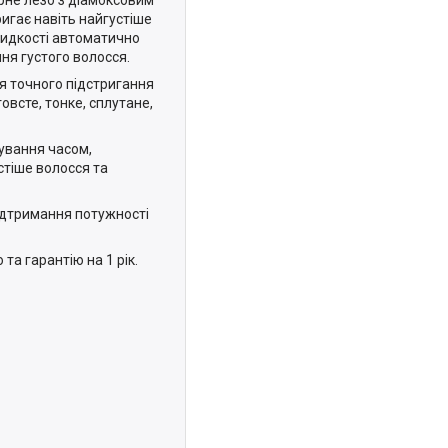
игає навіть найгустіше
видкості автоматично
ння густого волосся.
я точного підстригання
овсте, тонке, сплутане,
ування часом,
стіше волосся та
ідтримання потужності
та гарантію на 1 рік.