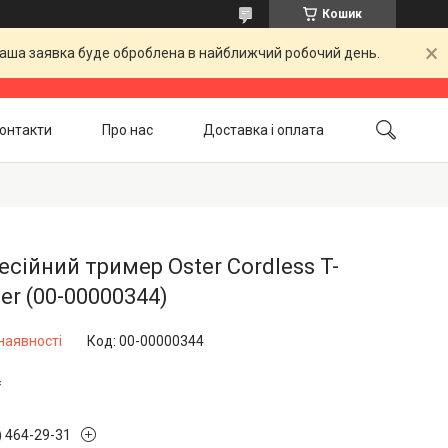
Кошик
 Ваша заявка буде оброблена в найближчий робочий день.
онтакти
Про нас
Доставка і оплата
Повернення і обмін
Акційні товари
сійний тример Oster Cordless T-
her (00-00000344)
наявності
Код:
00-00000344
₴
) 464-29-31