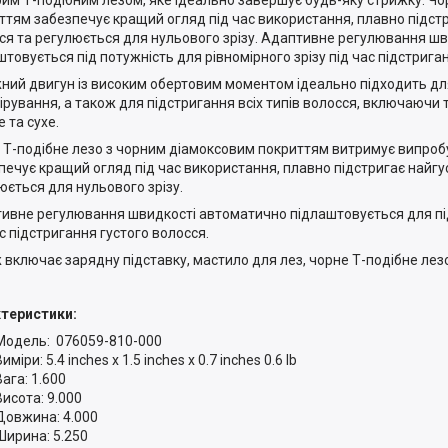
ттям забезпечує кращий огляд під час використання, плавно підстр
ся та регулюється для нульового зрізу. Адаптивне регулювання ш
штовується під потужність для рівномірного зрізу під час підстрига
ний двигун із високим обертовим моментом ідеально підходить дл
лірування, а також для підстригання всіх типів волосся, включаючи т
 та сухе.
 Т-подібне лезо з чорним діамоксовим покриттям витримує випроб
печує кращий огляд під час використання, плавно підстригає найгу
юється для нульового зрізу.
ивне регулювання швидкості автоматично підлаштовується для п
ас підстригання густого волосся.
 включає зарядну підставку, мастило для лез, чорне Т-подібне лезо 
теристики:
Модель: 076059-810-000
иміри: 5.4 inches x 1.5 inches x 0.7 inches 0.6 lb
Вага: 1.600
Висота: 9.000
Довжина: 4.000
Ширина: 5.250