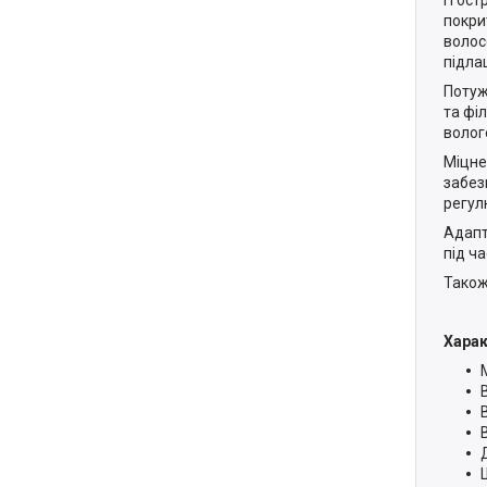
покри
волос
підла
Потуж
та фі
вологе
Міцне
забез
регул
Адапт
під ч
Також
Харак
В