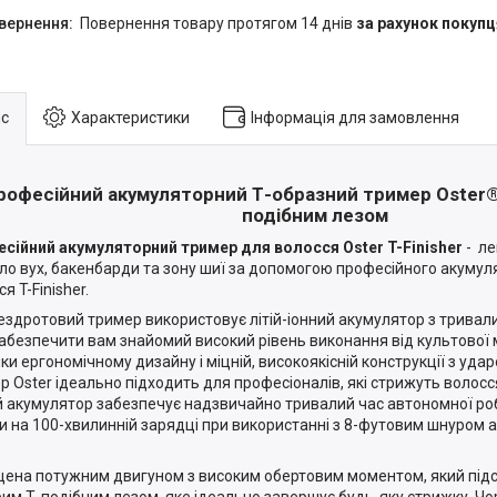
повернення товару протягом 14 днів
за рахунок покупц
с
Характеристики
Інформація для замовлення
рофесійний акумуляторний Т-образний тример Oster® 
подібним лезом
сійний акумуляторний тример для волосся Oster T-Finisher
- лег
ло вух, бакенбарди та зону шиї за допомогою професійного акуму
я T-Finisher.
ездротовий тример використовує літій-іонний акумулятор з тривал
абезпечити вам знайомий високий рівень виконання від культової мо
ки ергономічному дизайну і міцній, високоякісній конструкції з уда
р Oster ідеально підходить для професіоналів, які стрижуть волосся
й акумулятор забезпечує надзвичайно тривалий час автономної роб
и на 100-хвилинній зарядці при використанні з 8-футовим шнуром а
ена потужним двигуном з високим обертовим моментом, який підст
трим Т-подібним лезом, яке ідеально завершує будь-яку стрижку. Ч