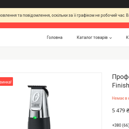
влення та повідомлення, оскільки за її графіком не робочий час.
Головна
Каталог товарів
К
Профе
винка!
Finis
Немає в 
5 479 
+380 (66