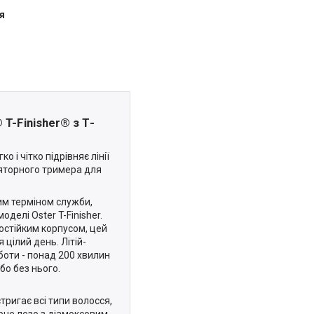
я
T-Finisher® з Т-
ко і чітко підрівняє лінії
ляторного тримера для
им терміном служби,
делі Oster T-Finisher.
ростійким корпусом, цей
 цілий день. Літій-
оти - понад 200 хвилин
бо без нього.
ригає всі типи волосся,
орне лезо з діамоксовим