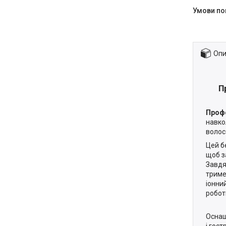
Опи
П
Профе
навко
волосс
Цей б
щоб з
Завдя
триме
іонни
робот
Оснащ
і гос