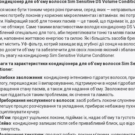
ондиціонер для об’єму волосся Sim Sensitive DS Volume Conditio
ся може бути тонким через різні причини, серед яких — неправильн
нює потребу локонів у корисних мікроелементах і вітамінах. які потр
ти. Найкращий засіб для тонких пасмів — це такий, що піднімає їх, д
 не обтяжує. Саме такими властивостями володіє кондиціонер DS V
блений спеціально для того, аби перевтілювати тонкі та мляві пасма 
и, наповнені життєвою енергією та силою. Як і більшість засобів бре
кт містить УФ-фільтр, котрий захищає від згубної дії сонця на воло
во досягти об’єму та забезпечити для своїх локонів якісний і збал
іть увагу на кондиціонер Sim Sensitive Volume Conditioner.
аги та характеристики кондиціонера для об’єму волосся Sim Se
tioner:
Глибоке зволоження
: кондиціонер інтенсивно гідратує волосся, пр
логу, перешкоджає її випаровуванню, підтримуючи в нормі гідроба
кращення стану пасмів, а також для надання об’єму. Зволожене во
нше піддається таким проблемам, як січення та ламкість.
Приборкання неслухняного волосся:
засіб робить локони слухнян
легшує процес розчісування та укладання, прибирає небажану пухн
сциплінувати кучері.
Об’єм
: продукт ущільнює локони, підіймає їх, надає об’єму та густот
Сяйво
: кондиціонер залишає після себе привабливий блиск, що від
глянутість.
Поліпшення текстури:
продукт робить локони м’якими, шовковист