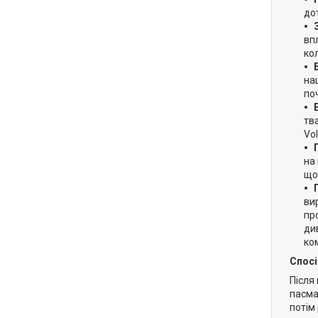
до
вп
кол
на
по
тв
Vol
на
що
ви
пр
ди
ко
Спосі
Після
пасма
потім