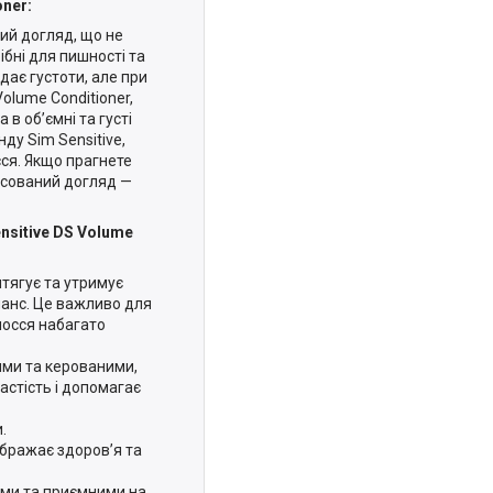
ner:
ий догляд, що не
ібні для пишності та
одає густоти, але при
olume Conditioner,
в об’ємні та густі
нду Sim Sensitive,
сся. Якщо прагнете
ансований догляд —
nsitive DS Volume
итягує та утримує
ланс. Це важливо для
лосся набагато
ими та керованими,
астість і допомагає
и.
ображає здоров’я та
ими та приємними на