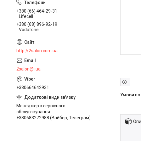
+380 (66) 464-29-31
Lifecell
+380 (68) 896-92-19
Vodafone
http://2salon.com.ua
2salon@i.ua
+380664642931
Менеджер з сервісного
обслуговування
+380683272988 (Вайбер, Телеграм)
Опи