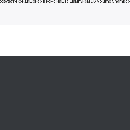
совувати кондиціонер в комбінації з шампунем DS Volume Shampoo