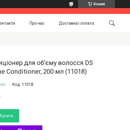
Кошик
онтакти
Про нас
Доставка і оплата
Повернення і обмін
Акційні товари
ціонер для об'єму волосся DS
e Conditioner, 200 мл (11018)
сті
Код:
11018
₴
Купити