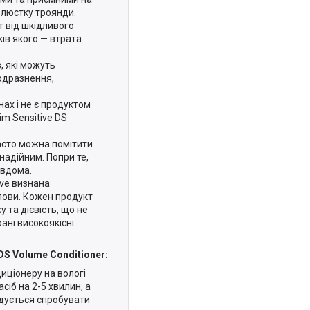
елюстку троянди.
т від шкідливого
ів якого — втрата
в, які можуть
одразнення,
ах і не є продуктом
m Sensitive DS
часто можна помітити
надійним. Попри те,
 вдома.
ive визнана
лови. Кожен продукт
та дієвість, що не
ані високоякісні
DS Volume Conditioner:
диціонеру на вологі
сіб на 2-5 хвилин, а
дується спробувати