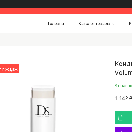
Головна
Каталог товарів
К
Конди
п продаж
Volum
В наявно
1 142 