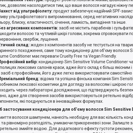
тик, дозволяє насолодитися тим, що ваше волосся нагадує ніжну п
Захист від ультрафіолету:
продукт забезпечує надійний SPF-захис
ливу ультрафіолетового випромінювання, серед негативних наслідк
ьору, блиску, еластичності, січення, ламкість, випадіння та інше.
Без агресивних компонентів:
засіб не містить парабенів і сульфаті
шкодити волоссю та чутливій шкірі голови, зокрема спровокувати п
червоніння, свербіж, лущення.
Етичний склад:
жоден з компонентів засобу не тестується на тварин
аринного походження, саме тому кондиціонер для об’єму волосся Si
ume Conditioner має переваги Cruelty Free та Vegan Friendly.
Професійний вибір:
кондиціонер Sim Sensitive Volume Conditioner 
 полицях люксових салонів краси, адже його склад є більш якісним і 
 засіб є професійним, його дуже легко використовувати самостійно
Преміальний бренд:
відома та успішна фінська компанія Sim Sensit
робником люксової косметики для догляду за волоссям і шкірою го
оходить через лабораторні дослідження, що підтверджують безпеку 
вно, адже для створення засобів використовуються ретельно відібр
мпоненти, які поєднуються в інноваційних формулах.
б застосування кондиціонера для об’єму волосся Sim Sensitive 
 миття волосся шампунем, нанесіть необхідну для вас кількість кон
 та рівномірно розподіліть, уникаючи прикореневої зони. Залиште за
 ретельно змийте водою. Для додаткового ефекту густоти рекомен