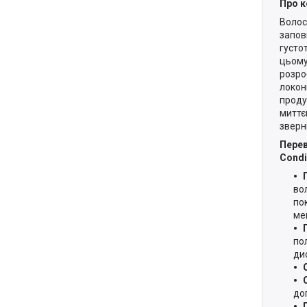
Про к
Волос
запов
густо
цьому
розро
локон
проду
миттє
зверн
Перев
Condi
во
по
ме
по
ди
до