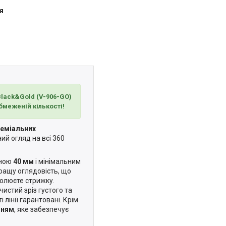
я
Black&Gold (V-906-GO)
обмеженій кількості!
реміальних
й огляд на всі 360
ною
40 мм
і мінімальним
кращу оглядовість, що
ролюєте стрижку.
 чистий зріз густого та
 лінії гарантовані. Крім
нням
, яке забезпечує