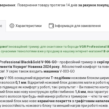
повернення товару протягом 14 днів
за рахунок покупц
с
Характеристики
Інформація для замовлення
дово!
Інноваційний тример для окантовки та бороди
VGR Professional 
 сучасними технологіями вже у продажу в нашому інтернет-магазині
! В 
rofessional Black&Gold V-906-GO
– професійний тример із
серії п
ументів Voyager
!
Новинка 2024 року.
Абсолютний комфорт та повни
сів!. У серію також входить
машинка
V-003-GO
ер
V-906 оснащений відкритим
Т-подібним
ножовим блоком шири
м волосся
0,1 мм
. Відкритий ножовий блок дозволяє мати в роботі 
о підвищує як комфорт у роботі, так і результат – Ви повністю конт
ий блок має нову конструкцію зубів глибиною
1,6 мм
, яка гарантує
ого волосся при будь-якій манері роботи з тримером – чіткі та чисті
 ножовий блок має нове
керамічне покриття з графітовим напиле
у зносостійкість ножового блоку та менший нагрів при роботі ножів.