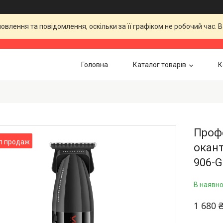
влення та повідомлення, оскільки за її графіком не робочий час.
Головна
Каталог товарів
К
Проф
п продаж
окант
906-G
В наявно
1 680 