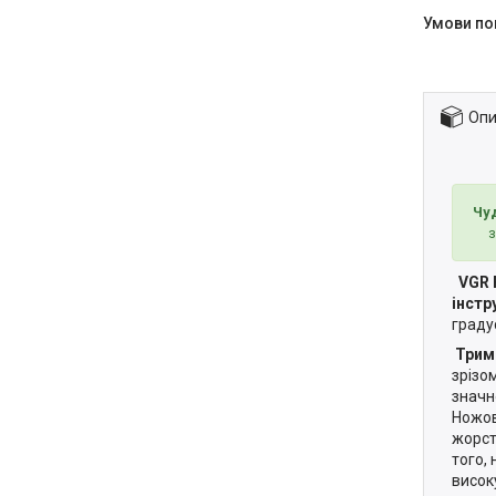
Опи
Чу
з
VGR P
інстр
граду
Трим
зрізо
значн
Ножов
жорстк
того,
висок