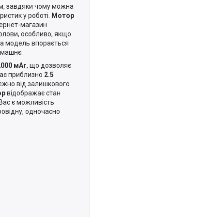
м, завдяки чому можна
истик у роботі.
Мотор
тернет-магазин
олови, особливо, якщо
на модель впорається
омашнє.
000 мАг
, що дозволяє
ає приблизно
2.5
лежно від залишкового
ор
відображає стан
 Вас є можливість
ровідну, одночасно