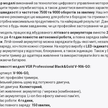
р моделі
виконаний за технологією цифрового управління моторо
щити термін служби мотора, а також домогтися виняткових характер
 швидкості з частотою 7500 та 9000 оборотів за хвилину
. Наш ін
начно рекомендує цю машинку для роботи з бородою та стрижки г
отрібна максимальна продуктивність та найкращий результат. Да
ютно з будь-яким завданням, чи це професійне застосування чи д
модель працює від вбудованого
літієвого акумулятора
ємністю
2
ти д
о 4 годин повністю автономної роботи,
а повна зарядка займ
ни
. Літій-іонний акумулятор можна заряджати будь-якої миті, неза
 заряду, хоч після кожної стрижки. На корпусі виробу є
LED-індикат
у акумулятора у відсотках, блокування, а також індикацію. Також у
ючити тример до адаптера живлення та використовувати його як п
жаючи батарею.
ивості моделі VGR Professional Black&Gold V-906-GO:
Артикул:
V-906-GO,
Тип: професійні тримери,
Низький рівень шуму від потужного двигуна,
Тип двигуна:
Колекторний
,
Тип живлення: акумулятор / мережа (комбіноване),
Тип акумулятора: Li-ion без ефекту хімічної пам'яті,
Час роботи:
4 години,
Час повного заряду:
150 хвилин,