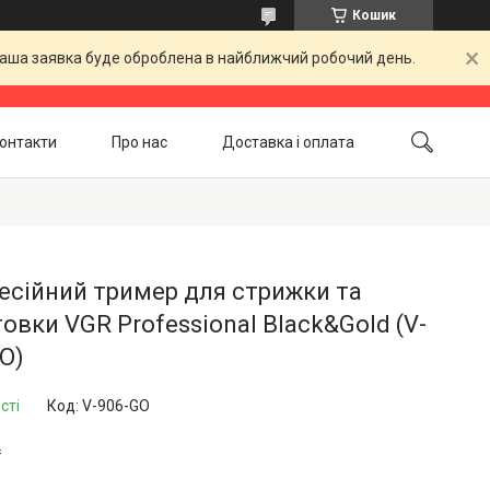
Кошик
 Ваша заявка буде оброблена в найближчий робочий день.
онтакти
Про нас
Доставка і оплата
Повернення і обмін
Акційні товари
есійний тример для стрижки та
овки VGR Professional Black&Gold (V-
O)
сті
Код:
V-906-GO
₴