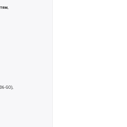
ттям
,
06-GO),