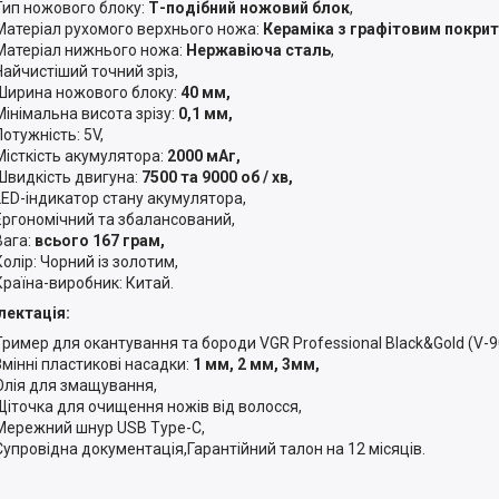
Тип ножового блоку:
Т-подібний ножовий блок
,
Матеріал рухомого верхнього ножа:
Кераміка з графітовим покри
Матеріал нижнього ножа:
Нержавіюча сталь
,
Найчистіший точний зріз,
Ширина ножового блоку:
40 мм,
Мінімальна висота зрізу:
0,1 мм,
Потужність: 5V,
Місткість акумулятора:
2000 мАг,
Швидкість двигуна:
7500 та 9000 об / хв,
LED-індикатор стану акумулятора,
Ергономічний та збалансований,
Вага:
всього 167 грам,
Колір: Чорний із золотим,
Країна-виробник: Китай.
ектація:
Тример для окантування та бороди VGR Professional Black&Gold (V-9
Змінні пластикові насадки:
1 мм, 2 мм, 3мм,
Олія для змащування,
Щіточка для очищення ножів від волосся,
Мережний шнур USB Type-C,
Супровідна документація,Гарантійний талон на 12 місяців.