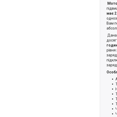
Мото
підви
має 2
одноз
Вам п
абсол
Дана 
досяг
годи
рівня
заряд
підкл
заряд
Особл