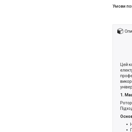
Опи
Цей к
елект
профе
викор
уніве
1. Ма
Ротор
Підхо
Основ