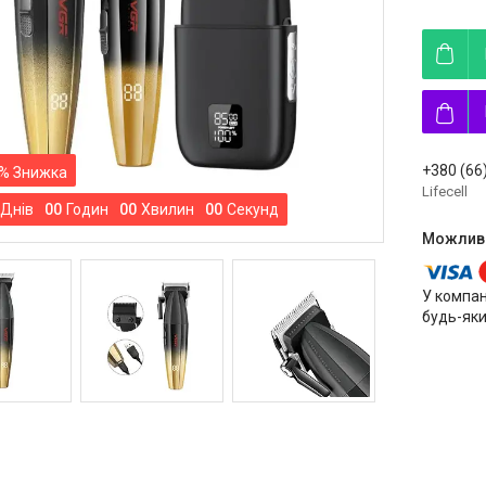
+380 (66
%
Lifecell
Днів
0
0
Годин
0
0
Хвилин
0
0
Секунд
У компан
будь-яки