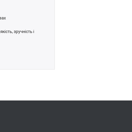
вах
кість, зручність і