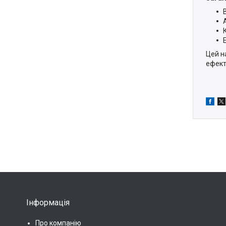
Цей н
ефект
Інформація
Про компанію