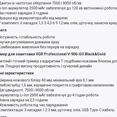
Двигун із частотою обертання 7500 і 9000 об/хв
Li-Ion акумулятор 2500 мАг забезпечує до 120 хв автономної роботи
Час повної зарядки 3 години
Працює від акумулятора або від мережі
У комплекті: 6 насадок 1,5 3 4,5 6 9 12 мм, олія, щіточка, захисна кр
ваги
Потужність і стабільність роботи
Гнучке регулювання довжини зрізу
Комбіноване живлення без перерв на зарядку
имер для окантовки VGR Professional V-906-GO Black&Gold
ктний і точний тример з відкритим Т-подібним ножовим блоком для 
рів. Поєднує високу продуктивність і сучасний дизайн
ні характеристики
Ширина ножового блоку 40 мм, мінімальний зріз 0,1 мм
Глибокі зубці 1,6 мм, керамічне покриття з графітовим напиленням
Дві швидкості: 7500 і 9000 об/хв
Акумулятор Li-Ion 2000 мАг забезпечує до 4 годин роботи
Повна зарядка за 2,5 години
Можливість роботи під час заряджання
Комплектація: 3 насадки 1 2 3 мм, щіточка, олія, USB Type-C кабель
ваги