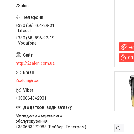
2Salon
+380 (66) 464-29-31
Lifecell
+380 (68) 896-92-19
Vodafone
–6
0
0
http://2salon.com.ua
2salon@i.ua
+380664642931
Менеджер з сервісного
обслуговування
+380683272988 (Вайбер, Телеграм)