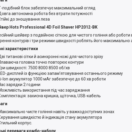
Т-подібний блок забезпечує максимальний огляд
Довга автономна робота без втрати потужності
Стійкі до зношування леза
йвер Hots Professional 4D Foil Shaver HP2012-BK
сійний шейвер з подвійною сіткою для чистого гоління або роботи 
рення контурів і три режими швидкості роблять його максимально
ні характеристики
Дві титанові сітки й асинхронні ножі для чистого зрізу
Плаваюча головка точно повторює контури
Три швидкості: 7500 8000 8500 об/хв
LED-дисплей із функцією запам’ятовування останнього режиму
Li-Ion акумулятор 1000 мАг забезпечує до 60 хв роботи
Час зарядки 2 години
Можливість використання під час заряджання
Комплектація: захисна кришка, щіточка, USB-кабель
ваги
Максимально чисте гоління навіть у важкодоступних зонах
Керування швидкістю й індикація стану акумулятора
Стильний корпус.
ьні переваги комбо-набору