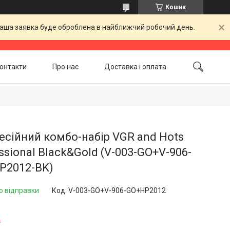
Кошик
 Ваша заявка буде оброблена в найближчий робочий день.
онтакти
Про нас
Доставка і оплата
Повернення і обмін
Акційні товари
сійний комбо-набір VGR and Hots
ssional Black&Gold (V-003-GO+V-906-
P2012-BK)
о відправки
Код:
V-003-GO+V-906-GO+HP2012
₴