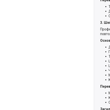
3. Ше
Профе
повто
Основ
Пере
Загал