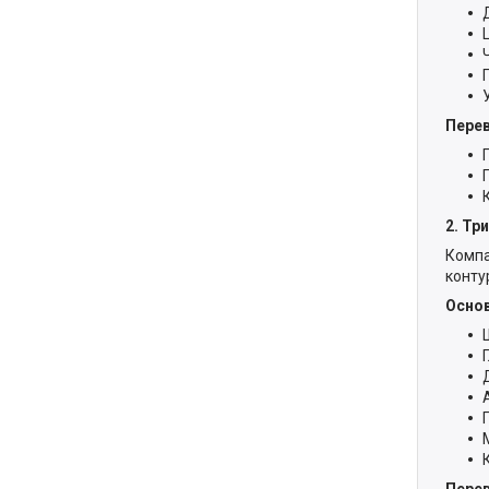
Пере
2. Тр
Компа
конту
Основ
Пере