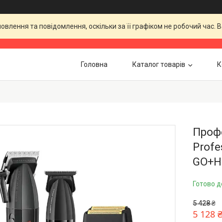
влення та повідомлення, оскільки за її графіком не робочий час.
Головна
Каталог товарів
К
Профе
Profe
GO+H
Готово д
5 428 ₴
5 128 