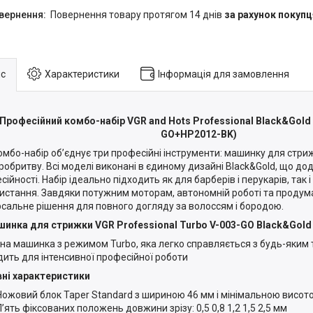
повернення товару протягом 14 днів
за рахунок покупц
с
Характеристики
Інформація для замовлення
Професійний комбо-набір VGR and Hots Professional Black&Gold
GO+HP2012-BK)
омбо-набір об’єднує три професійні інструменти: машинку для стриж
робритву. Всі моделі виконані в єдиному дизайні Black&Gold, що до
сійності. Набір ідеально підходить як для барберів і перукарів, так
истання. Завдяки потужним моторам, автономній роботі та продума
рсальне рішення для повного догляду за волоссям і бородою.
шинка для стрижки VGR Professional Turbo V-003-GO Black&Gold
на машинка з режимом Turbo, яка легко справляється з будь-яким 
дить для інтенсивної професійної роботи
ні характеристики
Ножовий блок Taper Standard з шириною 46 мм і мінімальною висото
П’ять фіксованих положень довжини зрізу: 0,5 0,8 1,2 1,5 2,5 мм