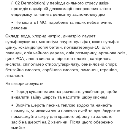
(+02 Dermolotion) у періоди сильного стресу шкіри
протидіє надмірній десквамації поверхневих клітин
епідермісу та чинить делікатну заспокійливу дію
Не містить ГМО, парабенів та інших небезпечних
речовин
Склад:
вода, хлорид натрію, динатрію лаурет
сульфосукцинат, магнезіум лаурет сульфат, кокет сульфат
цинку, кокамідопропіл бетаїн, полікватерніум-10, олія
лаванди, олія чайного дерева, олія розмарину, арганова олія,
цинк PCA, лляна кислота, піроктон оламін, саліцилова
кислота, спіполімер стиролу/акрилату, бензиловий спирт,
бензойна кислота, сорбінова кислота, лимонен, гераніол,
ліналоол.
Як використовувати
Перед купанням злегка розчешіть улюбленця, щоби
видалити зайву шерсть та наситити шкіру киснем
Змочіть шерсть песика теплою водою та нанесіть
шампунь, уникаючи зони навколо очей та вух. Акуратно
помасажуйте шкіру для кращого ефекту та залиште
засіб на шерсті на 2 хвилини, Після цього обережно
змийте