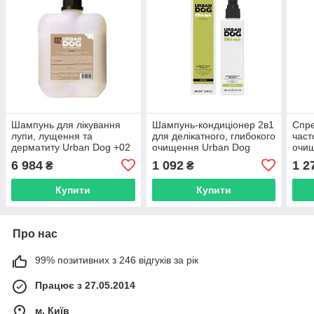
Шампунь для лікування
Шампунь-кондиціонер 2в1
Спр
лупи, лущення та
для делікатного, глибокого
част
дерматиту Urban Dog +02
очищення Urban Dog
очи
Dermo Shampoo*, 5000 мл
Shampoo Delicato Mini,
Spra
6 984
1 092
1 2
₴
₴
(65046)
200 мл (60010)
Mini
Купити
Купити
Про нас
99% позитивних з 246 відгуків за рік
Працює з 27.05.2014
м. Київ