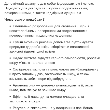
Допоміжний шампунь для собак із дерматитом і лупою.
Підходить для догляду за шкірою з подразненнями,
почервоніннями, а також надмірним лущенням.
Чому варто придбати?
Спеціально розроблений для лікування шкіри з
непатологічними поверхневими подразненнями,
почервонінням і надмірним лущенням
Суміш активних речовин допомагає підтримувати
природне здоров'я шкіри, зберігаючи властивості
захисної гідроліпідної плівки
Надає миттєве відчуття гарного самопочуття, роблячи
шкіру м'якою та еластичною
Саліцилова кислота та цинк мають антибактеріальну
й протизапальну дію, заспокоюють шкіру, а також
звільняють забиті пори від забруднень
Арганова олія — джерело антиоксидантів й, окрім
цього, пом'якшує та захищає шкіру
Ефірні олії лаванди та лимона очищають та
заспокоюють шкіру
Регулярне використання у поєднанні з лосьйоном