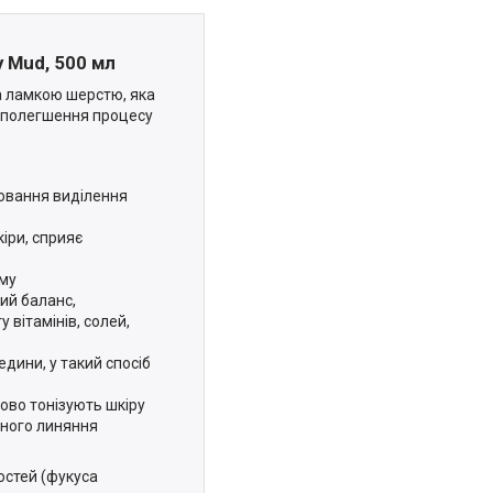
y Mud, 500 мл
а ламкою шерстю, яка
я полегшення процесу
лювання виділення
іри, сприяє
єму
ий баланс,
 вітамінів, солей,
едини, у такий спосіб
дово тонізують шкіру
нного линяння
остей (фукуса