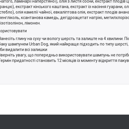
чатого, ламінарії наперстяної), олія з листя сосни, екстракт плодів
ранцю), екстракт кінського каштана, екстракт із насіння гуарани, ол
стебло), олія камелії чайної, евкаліптова олія, екстракт плодів анан
ленгліколь, ксантанова камедь, дегідроацетат натрію, метилхлорізо
ізотізолінон, лімонен.
користовувати
Нанесіть глину на суху чи вологу шерсть та залиште на 4 хвилини. П
баку шампунем Urban Dog, який найкраще підходить по типу шерсті
би видалити всі залишки
Зверніть увагу, що попередньо використовувати шампунь не потріб
Термін придатності становить 12 місяців із моменту відкриття паку