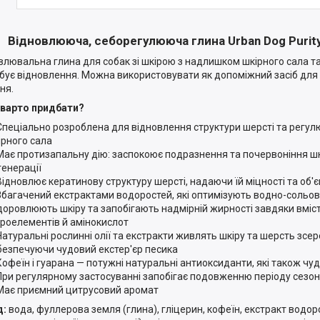
Відновлююча, себорегулююча глина Urban Dog Purit
влювальна глина для собак зі шкірою з надлишком шкірного сала т
бує відновлення. Можна використовувати як допоміжний засіб дл
ня.
варто придбати?
Спеціально розроблена для відновлення структури шерсті та регу
ірного сала
Має протизапальну дію: заспокоює подразнення та почервоніння шк
генерації
Відновлює кератинову структуру шерсті, надаючи їй міцності та об'
Збагачений екстрактами водоростей, які оптимізують водно-сольов
доровлюють шкіру та запобігають надмірній жирності завдяки вмісту
кроелементів й амінокислот
Натуральні рослинні олії та екстракти живлять шкіру та шерсть зсер
безпечуючи чудовий екстер'єр песика
Кофеїн і гуарана — потужні натуральні антиоксиданти, які також чу
При регулярному застосуванні запобігає подовженню періоду сезо
Має приємний цитрусовий аромат
д:
вода, фуллерова земля (глина), гліцерин, кофеїн, екстракт водор