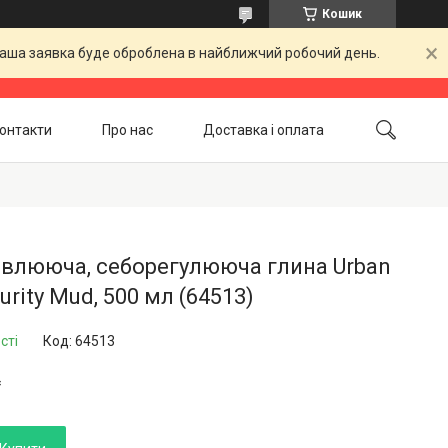
Кошик
 Ваша заявка буде оброблена в найближчий робочий день.
онтакти
Про нас
Доставка і оплата
Повернення і обмін
Акційні товари
овлююча, себорегулююча глина Urban
urity Mud, 500 мл (64513)
сті
Код:
64513
₴