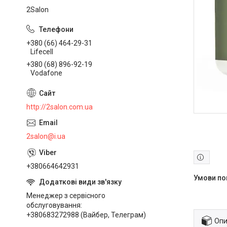
2Salon
+380 (66) 464-29-31
Lifecell
+380 (68) 896-92-19
Vodafone
http://2salon.com.ua
2salon@i.ua
+380664642931
Менеджер з сервісного
обслуговування
+380683272988 (Вайбер, Телеграм)
Опи