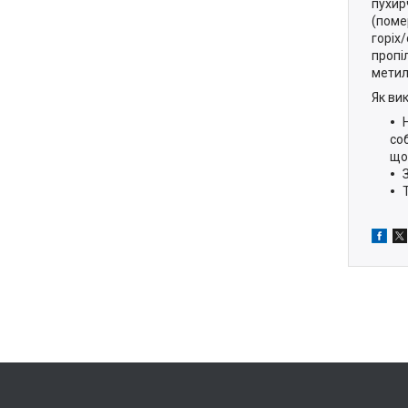
пухир
(поме
горіх/
пропі
метил
Як ви
со
що