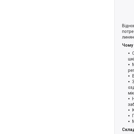
Відно
потре
линян
Чому 
шк
ре
оз
мі
за
Скла