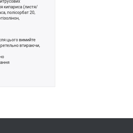
 цитрусових
ія кипариса (листя/
аса, полісорбат 20,
тізолінон,
ісля цього вимийте
, ретельно втираючи,
но
вання