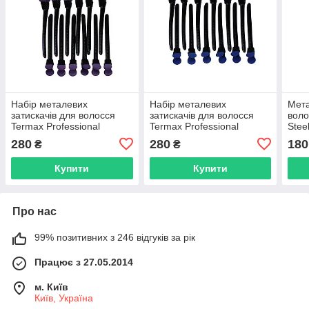
Набір металевих
Набір металевих
Мета
затискачів для волосся
затискачів для волосся
воло
Termax Professional
Termax Professional
Stee
Evolution Black&Violet, 12
Evolution Black&Blue, 12
(HP
280
280
180
₴
₴
шт (T-1009-VIO)
шт (T-1009-BLU)
Купити
Купити
Про нас
99% позитивних з 246 відгуків за рік
Працює з 27.05.2014
м. Київ
Київ, Україна