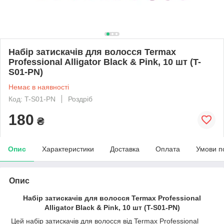
Набір затискачів для волосся Termax
Professional Alligator Black & Pink, 10 шт (T-
S01-PN)
Немає в наявності
Код: T-S01-PN
Роздріб
180
₴
Опис
Характеристики
Доставка
Оплата
Умови п
Опис
Набір затискачів для волосся Termax Professional
Alligator Black & Pink, 10 шт (T-S01-PN)
Цей набір затискачів для волосся від Termax Professional