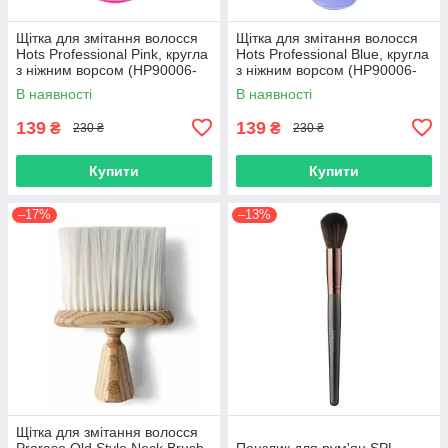
Щітка для змітання волосся
Щітка для змітання волосся
Hots Professional Pink, кругла
Hots Professional Blue, кругла
з ніжним ворсом (HP90006-
з ніжним ворсом (HP90006-
Pink)
Blue)
В наявності
В наявності
139
139
₴
₴
230 ₴
230 ₴
Купити
Купити
–17%
–13%
Щітка для змітання волосся
Proraso Old Style Neck Brush
Пензлик для рум'ян SPL