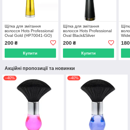
Щітка для змітання
Щітка для змітання
Щітк
волосся Hots Professional
волосся Hots Professional
воло
Oval Gold (HP70041-GO)
Oval Black&Silver
Wide
(HP90016-BLK)
(HP1
200
200
180
₴
₴
Купити
Купити
Акційні пропозиції та новинки
–40%
–40%