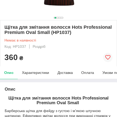
Щітка для змітання волосся Hots Professional
Premium Oval Small (HP1037)
Немає в наявності
Код: HP1037
Роздріб
360
₴
Опис
Характеристики
Доставка
Оплата
Умови п
Опис
Щітка для змітання волосся Hots Professional
Premium Oval Small
Барберська щітка для фейду з густою і м'якою штучною
щетиною. Ефективно змітає волосся при виконанні стрижок у