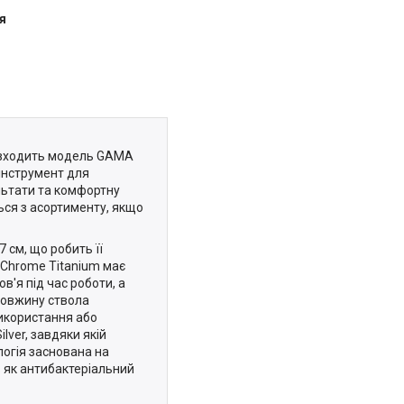
я
ї входить модель GAMA
інструмент для
льтати та комфортну
ься з асортименту, якщо
см, що робить її
-Chrome Titanium має
'я під час роботи, а
довжину ствола
икористання або
ver, завдяки якій
логія заснована на
ь як антибактеріальний