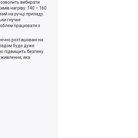
озволить вибирати
мів нагріву: 140 – 160
ний на ручці приладу.
ьки гнучке
роблем працювати з
нічно розташовані на
иладом буде дуже
но підвищить безпеку
 живлення, яка