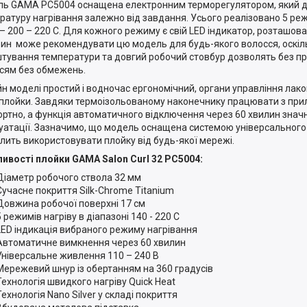
ь GAMA PC5004 оснащена електронним терморегулятором, який д
ратуру нагрівання залежно від завдання. Усього реалізовано 5 режи
 – 200 – 220 C. Для кожного режиму є свій LED індикатор, розташова
ин може рекомендувати цю модель для будь-якого волосся, оскіл
тування температури та довгий робочий стовбур дозволять без п
сям без обмежень.
н моделі простий і водночас ергономічний, органи управління лако
 плойки. Завдяки термоізольованому наконечнику працювати з пр
ртно, а функція автоматичного відключення через 60 хвилин знач
уатації. Зазначимо, що модель оснащена системою універсального
лить використовувати плойку від будь-якої мережі.
ивості плойки GAMA Salon Curl 32 PC5004:
Діаметр робочого ствола 32 мм
Сучасне покриття Silk-Chrome Titanium
Довжина робочої поверхні 17 см
5 режимів нагріву в діапазоні 140 - 220 C
LED індикація вибраного режиму нагрівання
Автоматичне вимкнення через 60 хвилин
Універсальне живлення 110 – 240 В
Мережевий шнур із обертанням на 360 градусів
Технологія швидкого нагріву Quick Heat
Технологія Nano Silver у складі покриття