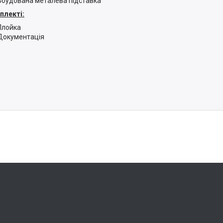
Вбудована металева підставка
плекті:
Плойка
Документація