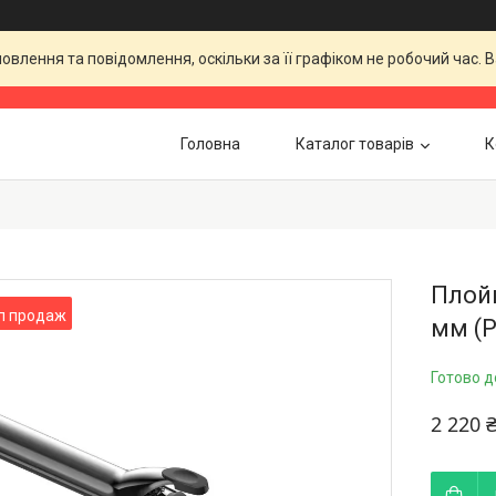
влення та повідомлення, оскільки за її графіком не робочий час.
Головна
Каталог товарів
К
Плойк
п продаж
мм (
Готово д
2 220 