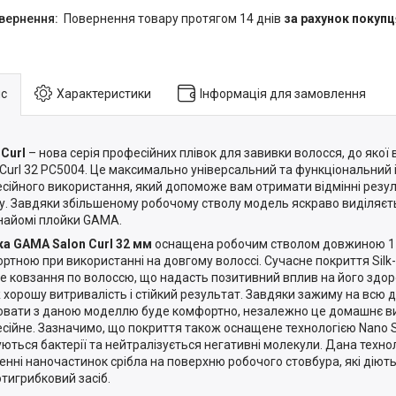
повернення товару протягом 14 днів
за рахунок покупц
с
Характеристики
Інформація для замовлення
 Curl
– нова серія професійних плівок для завивки волосся, до яко
 Curl 32 PC5004. Це максимально універсальний та функціональний 
сійного використання, який допоможе вам отримати відмінні резу
у. Завдяки збільшеному робочому стволу модель яскраво виділяєт
найомі плойки GAMA.
а GAMA Salon Curl 32 мм
оснащена робочим стволом довжиною 17 
ртною при використанні на довгому волоссі. Сучасне покриття Silk
е ковзання по волоссю, що надасть позитивний вплив на його здоров
 хорошу витривалість і стійкий результат. Завдяки зажиму на всю 
вати з даною моделлю буде комфортно, незалежно це домашнє в
сійне. Зазначимо, що покриття також оснащене технологією Nano Sil
ються бактерії та нейтралізується негативні молекули. Дана техно
енні наночастинок срібла на поверхню робочого стовбура, які діют
отигрибковий засіб.