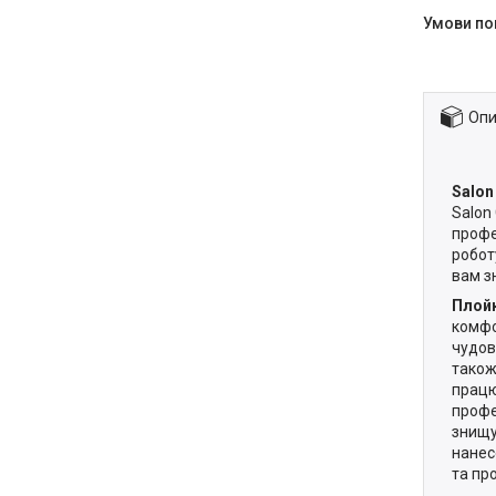
Опи
Salon
Salon
профе
робот
вам з
Плойк
комфо
чудов
також
працю
профе
знищу
нанес
та пр