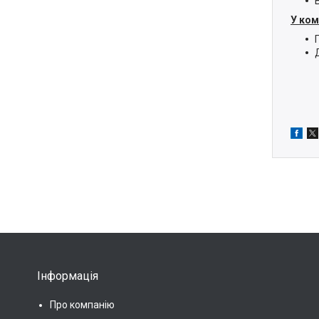
У ком
Інформація
Про компанію