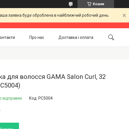
Кошик
 Ваша заявка буде оброблена в найближчий робочий день.
онтакти
Про нас
Доставка і оплата
Повернення і обмін
Акційні товари
а для волосся GAMA Salon Curl, 32
PC5004)
о відправки
Код:
PC5004
₴