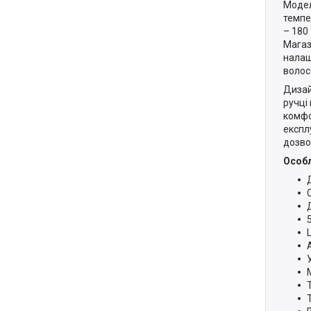
Модел
темпе
– 180
Магаз
налаш
волос
Дизай
ручці
комфо
експл
дозво
Особл