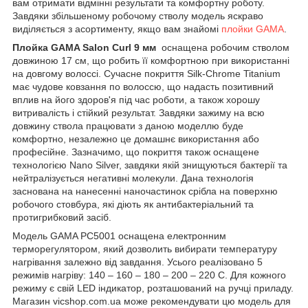
вам отримати відмінні результати та комфортну роботу.
Завдяки збільшеному робочому стволу модель яскраво
виділяється з асортименту, якщо вам знайомі
плойки GAMA
.
Плойка GAMA Salon Curl 9 мм
оснащена робочим стволом
довжиною 17 см, що робить її комфортною при використанні
на довгому волоссі. Сучасне покриття Silk-Chrome Titanium
має чудове ковзання по волоссю, що надасть позитивний
вплив на його здоров'я під час роботи, а також хорошу
витривалість і стійкий результат. Завдяки зажиму на всю
довжину ствола працювати з даною моделлю буде
комфортно, незалежно це домашнє використання або
професійне. Зазначимо, що покриття також оснащене
технологією Nano Silver, завдяки якій знищуються бактерії та
нейтралізується негативні молекули. Дана технологія
заснована на нанесенні наночастинок срібла на поверхню
робочого стовбура, які діють як антибактеріальний та
протигрибковий засіб.
Модель GAMA PC5001 оснащена електронним
терморегулятором, який дозволить вибирати температуру
нагрівання залежно від завдання. Усього реалізовано 5
режимів нагріву: 140 – 160 – 180 – 200 – 220 C. Для кожного
режиму є свій LED індикатор, розташований на ручці приладу.
Магазин vicshop.com.ua може рекомендувати цю модель для