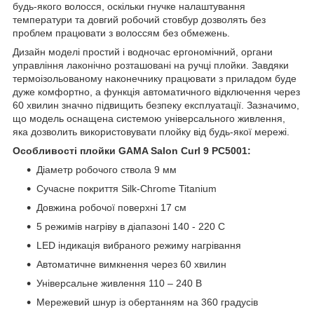
будь-якого волосся, оскільки гнучке налаштування
температури та довгий робочий стовбур дозволять без
проблем працювати з волоссям без обмежень.
Дизайн моделі простий і водночас ергономічний, органи
управління лаконічно розташовані на ручці плойки. Завдяки
термоізольованому наконечнику працювати з приладом буде
дуже комфортно, а функція автоматичного відключення через
60 хвилин значно підвищить безпеку експлуатації. Зазначимо,
що модель оснащена системою універсального живлення,
яка дозволить використовувати плойку від будь-якої мережі.
Особливості плойки GAMA Salon Curl 9 PC5001:
Діаметр робочого ствола 9 мм
Сучасне покриття Silk-Chrome Titanium
Довжина робочої поверхні 17 см
5 режимів нагріву в діапазоні 140 - 220 C
LED індикація вибраного режиму нагрівання
Автоматичне вимкнення через 60 хвилин
Універсальне живлення 110 – 240 В
Мережевий шнур із обертанням на 360 градусів