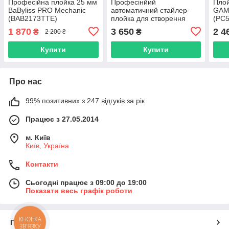
Професійна плойка 25 мм
Професінйий
Плой
BaByliss PRO Mechanic
автоматичний стайлер-
GAMA
(BAB2173TTE)
плойка для створення
(PC5
локонів Ga.Ma Innova
1 870
3 650
2 4
₴
₴
2 200 ₴
Wonder Curl (GC0101)
Купити
Купити
Про нас
99% позитивних з 247 відгуків за рік
Працює з 27.05.2014
м. Київ
Київ, Україна
Контакти
Сьогодні працює з 09:00 до 19:00
Показати весь графік роботи
КНОПКА
Про нас
ЗВ'ЯЗКУ