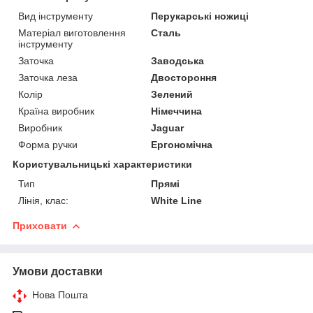
Вид інструменту
Перукарські ножиці
Матеріал виготовлення
Сталь
інструменту
Заточка
Заводська
Заточка леза
Двостороння
Колір
Зелений
Країна виробник
Німеччина
Виробник
Jaguar
Форма ручки
Ергономічна
Користувальницькі характеристики
Тип
Прямі
Лінія, клас:
White Line
Приховати
Умови доставки
Нова Пошта