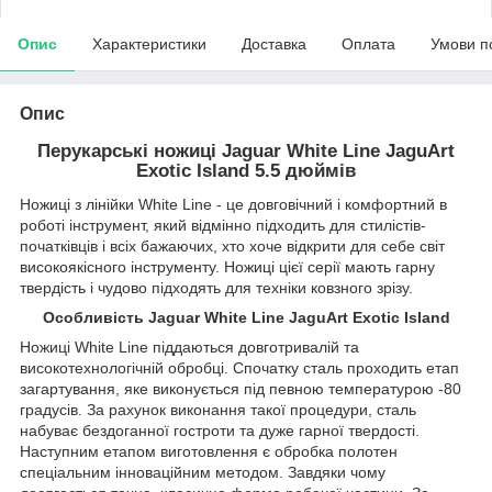
Опис
Характеристики
Доставка
Оплата
Умови п
Опис
Перукарські ножиці Jaguar White Line JaguArt
Exotic Island 5.5 дюймів
Ножиці з лінійки White Line - це довговічний і комфортний в
роботі інструмент, який відмінно підходить для стилістів-
початківців і всіх бажаючих, хто хоче відкрити для себе світ
високоякісного інструменту. Ножиці цієї серії мають гарну
твердість і чудово підходять для техніки ковзного зрізу.
Особливість Jaguar White Line JaguArt Exotic Island
Ножиці White Line піддаються довготривалій та
високотехнологічній обробці. Спочатку сталь проходить етап
загартування, яке виконується під певною температурою -80
градусів. За рахунок виконання такої процедури, сталь
набуває бездоганної гостроти та дуже гарної твердості.
Наступним етапом виготовлення є обробка полотен
спеціальним інноваційним методом. Завдяки чому