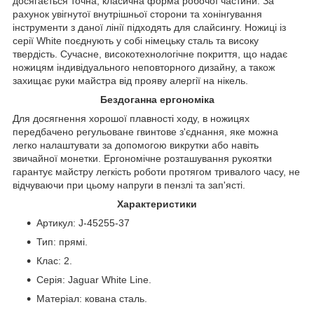
досягається точна, класична форма робочої частини. За
рахунок увігнутої внутрішньої сторони та хонінгування
інструменти з даної лінії підходять для слайсингу. Ножиці із
серії White поєднують у собі німецьку сталь та високу
твердість. Сучасне, високотехнологічне покриття, що надає
ножицям індивідуального неповторного дизайну, а також
захищає руки майстра від прояву алергії на нікель.
Бездоганна ергономіка
Для досягнення хорошої плавності ходу, в ножицях
передбачено регульоване гвинтове з'єднання, яке можна
легко налаштувати за допомогою викрутки або навіть
звичайної монетки. Ергономічне розташування рукоятки
гарантує майстру легкість роботи протягом тривалого часу, не
відчуваючи при цьому напруги в пензлі та зап'ясті.
Характеристики
Артикул: J-45255-37
Тип: прямі.
Клас: 2.
Серія: Jaguar White Line.
Матеріал: кована сталь.