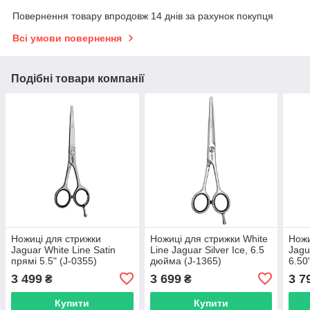
Повернення товару впродовж 14 днів за рахунок покупця
Всі умови повернення
Подібні товари компанії
Ножиці для стрижки
Ножиці для стрижки White
Ножи
Jaguar White Line Satin
Line Jaguar Silver Ice, 6.5
Jagu
прямі 5.5" (J-0355)
дюйма (J-1365)
6.50
3 499
3 699
3 7
₴
₴
Купити
Купити