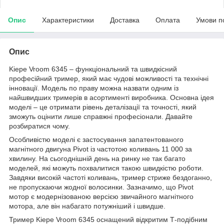
Опис
Характеристики
Доставка
Оплата
Умови п
Опис
Kiepe Vroom 6345 – функціональний та швидкісний
професійний тример, який має чудові можливості та технічні
інновації. Модель по праву можна назвати одним із
найшвидших тримерів в асортименті виробника. Основна ідея
моделі – це отримати рівень деталізації та точності, який
зможуть оцінити лише справжні професіонали. Давайте
розбиратися чому.
Особливістю моделі є застосування запатентованого
магнітного двигуна Pivot із частотою коливань 11 000 за
хвилину. На сьогоднішній день на ринку не так багато
моделей, які можуть похвалитися такою швидкістю роботи.
Завдяки високій частоті коливань, тример стриже бездоганно,
не пропускаючи жодної волосинки. Зазначимо, що Pivot
мотор є модернізованою версією звичайного магнітного
мотора, але він набагато потужніший і швидше.
Тример Kiepe Vroom 6345 оснащений відкритим Т-подібним