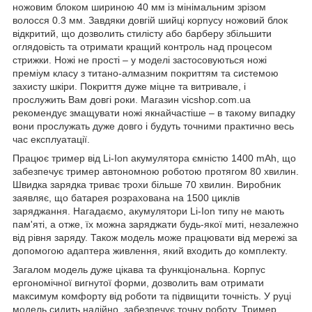
ножовим блоком шириною 40 мм із мінімальним зрізом
волосся 0.3 мм. Завдяки довгій шийці корпусу ножовий блок
відкритий, що дозволить стилісту або барберу збільшити
оглядовість та отримати кращий контроль над процесом
стрижки. Ножі не прості – у моделі застосовуються ножі
преміум класу з титано-алмазним покриттям та системою
захисту шкіри. Покриття дуже міцне та витривале, і
прослужить Вам довгі роки. Магазин vicshop.com.ua
рекомендує змащувати ножі якнайчастіше – в такому випадку
вони прослужать дуже довго і будуть точними практично весь
час експлуатації.
Працює тример від Li-Ion акумулятора ємністю 1400 mAh, що
забезпечує тример автономною роботою протягом 80 хвилин.
Швидка зарядка триває трохи більше 70 хвилин. Виробник
заявляє, що батарея розрахована на 1500 циклів
заряджання. Нагадаємо, акумулятори Li-Ion типу не мають
пам'яті, а отже, їх можна заряджати будь-якої миті, незалежно
від рівня заряду. Також модель може працювати від мережі за
допомогою адаптера живлення, який входить до комплекту.
Загалом модель дуже цікава та функціональна. Корпус
ергономічної вигнутої форми, дозволить вам отримати
максимум комфорту від роботи та підвищити точність. У руці
модель сидить надійно, забезпечує точну роботу. Тример