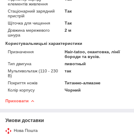
елементів живлення
Стаціонарний зарядний
Так
пристрій
Щіточка для чищення
Так
Довжина мережевого
2 м
шнура
Користувальницькі характеристики
Призначення
Hair-tatoo, окантовка, лінії
бороди та вусів.
Тип двигуна
пивотный
Мультивольтаж (110 - 230
так
В)
Покриття ножів
Титанно-алмазне
Колір корпусу
Чорний
Приховати
Умови доставки
Нова Пошта