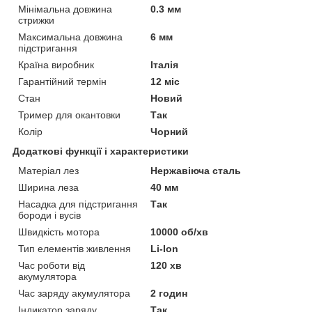
Мінімальна довжина
0.3 мм
стрижки
Максимальна довжина
6 мм
підстригання
Країна виробник
Італія
Гарантійний термін
12 міс
Стан
Новий
Тример для окантовки
Так
Колір
Чорний
Додаткові функції і характеристики
Матеріал лез
Нержавіюча сталь
Ширина леза
40 мм
Насадка для підстригання
Так
бороди і вусів
Швидкість мотора
10000 об/хв
Тип елементів живлення
Li-Ion
Час роботи від
120 хв
акумулятора
Час заряду акумулятора
2 годин
Індикатор заряду
Так