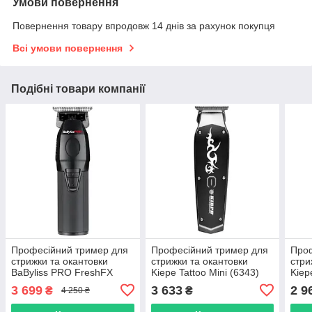
Умови повернення
Повернення товару впродовж 14 днів за рахунок покупця
Всі умови повернення
Подібні товари компанії
Професійний тример для
Професійний тример для
Проф
стрижки та окантовки
стрижки та окантовки
стри
BaByliss PRO FreshFX
Kiepe Tattoo Mini (6343)
Kiep
Black (FX76E)
(590
3 699
3 633
2 9
₴
₴
4 250 ₴