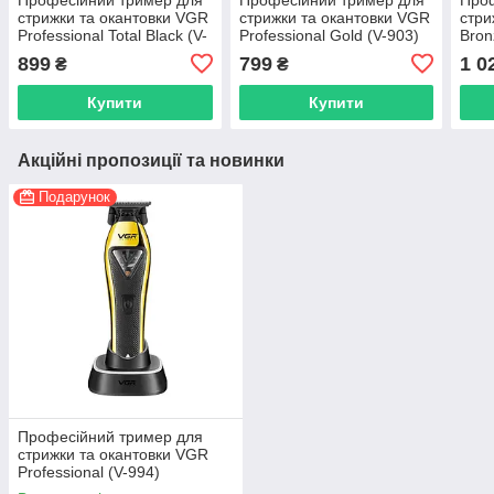
стрижки та окантовки VGR
стрижки та окантовки VGR
стри
Professional Total Black (V-
Professional Gold (V-903)
Bron
982-BL)
899
799
1 0
₴
₴
Купити
Купити
Акційні пропозиції та новинки
Подарунок
Професійний тример для
стрижки та окантовки VGR
Professional (V-994)