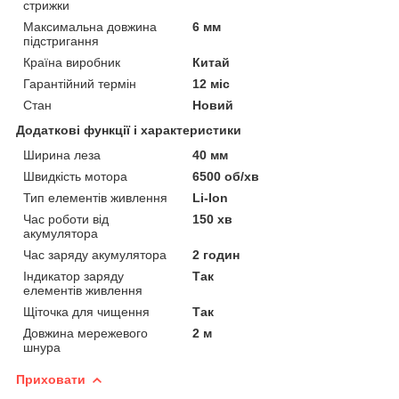
стрижки
Максимальна довжина
6 мм
підстригання
Країна виробник
Китай
Гарантійний термін
12 міс
Стан
Новий
Додаткові функції і характеристики
Ширина леза
40 мм
Швидкість мотора
6500 об/хв
Тип елементів живлення
Li-Ion
Час роботи від
150 хв
акумулятора
Час заряду акумулятора
2 годин
Індикатор заряду
Так
елементів живлення
Щіточка для чищення
Так
Довжина мережевого
2 м
шнура
Приховати