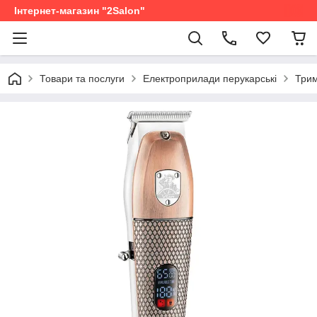
Інтернет-магазин "2Salon"
Товари та послуги
Електроприлади перукарські
Трим