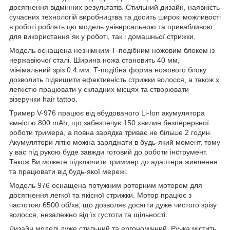
досягнення відмінних результатів. Стильний дизайн, наявність
сучасних технологій виробництва та досить широкі можливості
в роботі роблять цю модель універсальною та привабливою
для використання як у роботі, так і домашньої стрижки.
Модель оснащена незнімним Т-подібним ножовим блоком із
нержавіючої сталі. Ширина ножа становить 40 мм,
мінімальний зріз 0.4 мм. Т-подібна форма ножового блоку
дозволить підвищити ефективність стрижки волосся, а також з
легкістю працювати у складних місцях та створювати
візерунки hair tattoo.
Тример V-976 працює від вбудованого Li-Ion акумулятора
ємністю 800 mAh, що забезпечує 150 хвилин безперервної
роботи тримера, а повна зарядка триває не більше 2 годин.
Акумулятори літію можна заряджати в будь-який момент, тому
у вас під рукою буде завжди готовий до роботи інструмент.
Також Ви можете підключити триммер до адаптера живлення
та працювати від будь-якої мережі.
Модель 976 оснащена потужним роторним мотором для
досягнення легкої та якісної стрижки. Мотор працює з
частотою 6500 об/хв, що дозволяє досягти дуже чистого зрізу
волосся, незалежно від їх густоти та щільності.
Дизайн моделі дуже стильний та ергономічний. Ручка містить