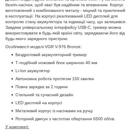
безліч насічок, щоб хват був надійним та впевненим. Корпус
виготовлений з комбінованого металу - міцний та практичний
в експлуатації. На корпусі реалізований LED дисплей для
контролю стану акумулятора та індикації часу, що залишився.
Завдяки універсальному інтерфейсу USB-C, тример можна
використовувати в будь-якій країні світу, заряджаючи його від
будь-якого зарядного пристрою.
Особливості моделі VGR V-976 Bronze:
Бездротовий акумуляторний тример
Т-подібний ножовий блок шириною 40 мм
Li-Ion акумулятор
Автономна робота протягом 150 хвилин
Повна зарядка за 2 години
Стильний та сучасний дизайн
LED дисплей на корпусі
Металевий корпус із насічками на ручці
Роторний двигун з частотою обертання 6500 об/хв.
У комплекті: