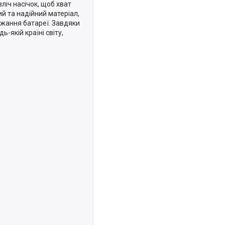
ліч насічок, щоб хват
й та надійний матеріал,
яджання батареї. Завдяки
-якій країні світу,