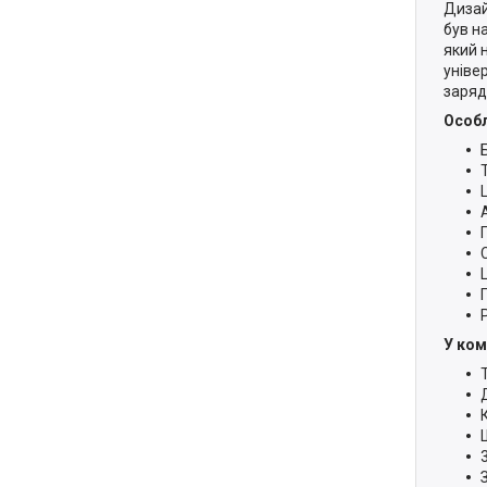
Дизай
був н
який 
уніве
заряд
Особл
У ком