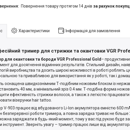
повернення товару протягом 14 днів
за рахунок покупц
с
Характеристики
Інформація для замовлення
есійний тример для стрижки та окантовки VGR Profess
р для окантовки та бороди VGR Professional Gold
– продуктивни
умент для досягнення відмінних результатів. Стильний дизайн, ная
логій виробництва та досить широкі можливості в роботі роблять 
рсальною та привабливою для використання як у роботі, так і дома
ь оснащена швидкознімним Т-подібним ножовим блоком із нержав
становить 40 мм, а мінімальний зріз 0.4 мм. Т-подібна форма ножо
щити ефективність стрижки волосся, а також з легкістю працювати 
вати візерунки hair tattoo.
р V-903 працює від вбудованого Li-Ion акумулятора ємністю 600 mA
н безперервної роботи тримера, а повна зарядка триває не більше
 можна заряджати в будь-який момент, тому у вас під рукою буде з
и інструмент. Зверніть увагу – тример працює лише від акумулятор