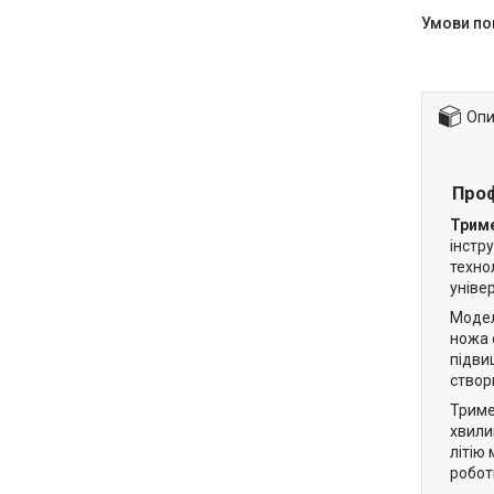
Опи
Проф
Триме
інстр
техно
уніве
Модел
ножа 
підви
створю
Триме
хвили
літію
робот