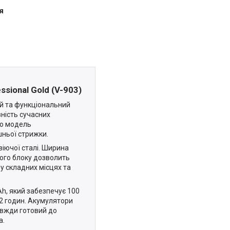
я
ional Gold (V-903)
й та функціональний
вність сучасних
цю модель
шньої стрижки.
іючої сталі. Ширина
вого блоку дозволить
у складних місцях та
h, який забезпечує 100
 2 годин. Акумулятори
авжди готовий до
а.