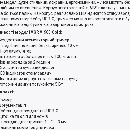
н моделі дуже стильний, яскравий, ергономічний. Ручка містить без
адійним та впевненим. Корпус виготовлений із ABS пластику – міцни
не боїться падінь. На корпусі реалізовано LED індикатор стану зар
рсальному інтерфейсу USB-C, триммер можна використовувати в будь
жаючи його від будь-якого зарядного пристрою.
ивості моделі VGR V-903 Gold:
Бездротовий акумуляторний тример
Т-подібний ножовий блок шириною 40 мм
Li-Ion акумулятор
Автономна робота протягом 100 хвилин
Повна зарядка за 2 години
Стильний та сучасний дизайн
LED індикатор стану заряду
Пластиковий корпус із насічками на ручці
Роторний двигун потужністю 5 Вт
плекті:
Тример
Документація
Кабель для заряджання USB-C
Щіточка та олія для ножів
3 насадки для стрижки: 1 – 2 – 3 мм
Захисний ковпачок для ножа