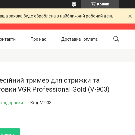
Кошик
 Ваша заявка буде оброблена в найближчий робочий день.
онтакти
Про нас
Доставка і оплата
Повернення і обмін
Акційні товари
есійний тример для стрижки та
овки VGR Professional Gold (V-903)
о відправки
Код:
V-903