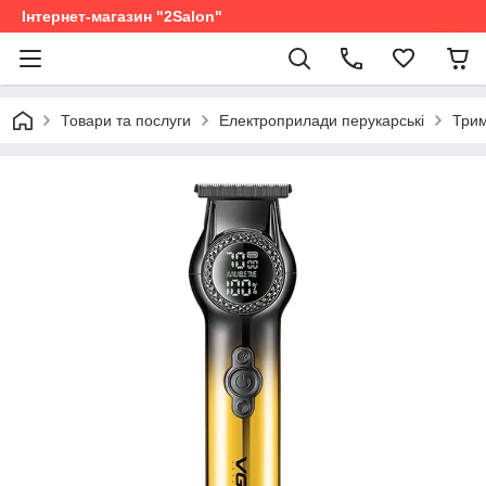
Інтернет-магазин "2Salon"
Товари та послуги
Електроприлади перукарські
Трим