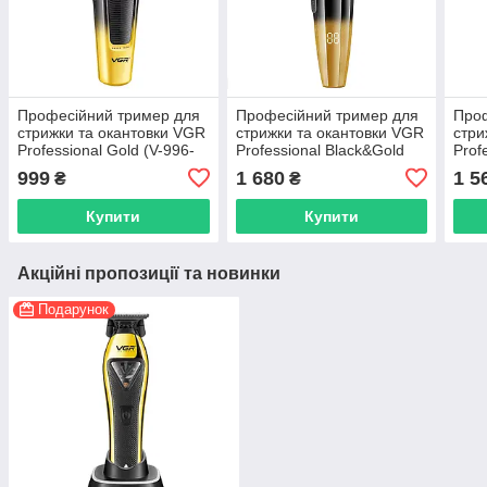
Професійний тример для
Професійний тример для
Проф
стрижки та окантовки VGR
стрижки та окантовки VGR
стри
Professional Gold (V-996-
Professional Black&Gold
Prof
GO)
(V-906-GO)
GO)
999
1 680
1 5
₴
₴
Купити
Купити
Акційні пропозиції та новинки
Подарунок