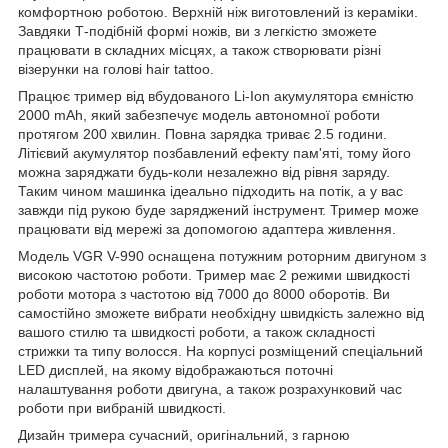
комфортною роботою. Верхній ніж виготовлений із кераміки.
Завдяки Т-подібній формі ножів, ви з легкістю зможете
працювати в складних місцях, а також створювати різні
візерунки на голові hair tattoo.
Працює тример від вбудованого Li-Ion акумулятора ємністю
2000 mAh, який забезпечує модель автономної роботи
протягом 200 хвилин. Повна зарядка триває 2.5 години.
Літієвий акумулятор позбавлений ефекту пам'яті, тому його
можна заряджати будь-коли незалежно від рівня заряду.
Таким чином машинка ідеально підходить на потік, а у вас
завжди під рукою буде заряджений інструмент. Тример може
працювати від мережі за допомогою адаптера живлення.
Модель VGR V-990 оснащена потужним роторним двигуном з
високою частотою роботи. Тример має 2 режими швидкості
роботи мотора з частотою від 7000 до 8000 оборотів. Ви
самостійно зможете вибрати необхідну швидкість залежно від
вашого стилю та швидкості роботи, а також складності
стрижки та типу волосся. На корпусі розміщений спеціальний
LED дисплей, на якому відображаються поточні
налаштування роботи двигуна, а також розрахунковий час
роботи при вибраній швидкості.
Дизайн тримера сучасний, оригінальний, з гарною