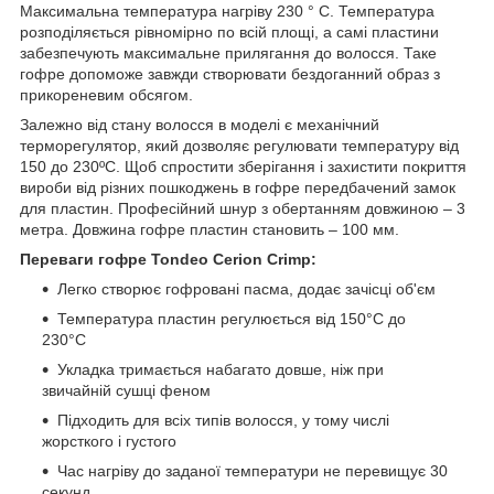
Максимальна температура нагріву 230 ° C. Температура
розподіляється рівномірно по всій площі, а самі пластини
забезпечують максимальне прилягання до волосся. Таке
гофре допоможе завжди створювати бездоганний образ з
прикореневим обсягом.
Залежно від стану волосся в моделі є механічний
терморегулятор, який дозволяє регулювати температуру від
150 до 230ºC. Щоб спростити зберігання і захистити покриття
вироби від різних пошкоджень в гофре передбачений замок
для пластин. Професійний шнур з обертанням довжиною – 3
метра. Довжина гофре пластин становить – 100 мм.
Переваги гофре Tondeo Cerion Crimp:
Легко створює гофровані пасма, додає зачісці об'єм
Температура пластин регулюється від 150°C до
230°C
Укладка тримається набагато довше, ніж при
звичайній сушці феном
Підходить для всіх типів волосся, у тому числі
жорсткого і густого
Час нагріву до заданої температури не перевищує 30
секунд