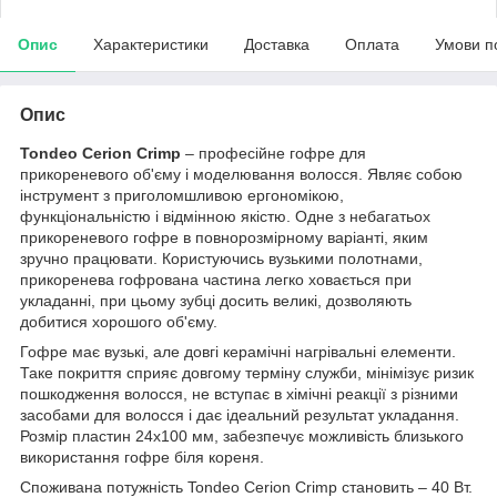
Опис
Характеристики
Доставка
Оплата
Умови п
Опис
Tondeo Cerion Crimp
– професійне гофре для
прикореневого об'єму і моделювання волосся. Являє собою
інструмент з приголомшливою ергономікою,
функціональністю і відмінною якістю. Одне з небагатьох
прикореневого гофре в повнорозмірному варіанті, яким
зручно працювати. Користуючись вузькими полотнами,
прикоренева гофрована частина легко ховається при
укладанні, при цьому зубці досить великі, дозволяють
добитися хорошого об'єму.
Гофре має вузькі, але довгі керамічні нагрівальні елементи.
Таке покриття сприяє довгому терміну служби, мінімізує ризик
пошкодження волосся, не вступає в хімічні реакції з різними
засобами для волосся і дає ідеальний результат укладання.
Розмір пластин 24x100 мм, забезпечує можливість близького
використання гофре біля кореня.
Споживана потужність Tondeo Cerion Crimp становить – 40 Вт.