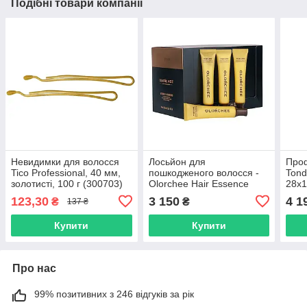
Подібні товари компанії
Невидимки для волосся
Лосьйон для
Проф
Tico Professional, 40 мм,
пошкодженого волосся -
Tond
золотисті, 100 г (300703)
Olorchee Hair Essence
28х1
Lotion 30х24мл (Ol0030)
123,30
3 150
4 1
₴
₴
137 ₴
Купити
Купити
Про нас
99% позитивних з 246 відгуків за рік