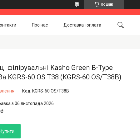
Кошик
онтакти
Про нас
Доставка і оплата
Повернення і обмін
Акційні товари
і філірувальні Kasho Green B-Type
Ba KGRS-60 OS T38 (KGRS-60 OS/T38B)
овлення
Код:
KGRS-60 OS/T38B
равка з 06 листопада 2026
 ₴
Купити