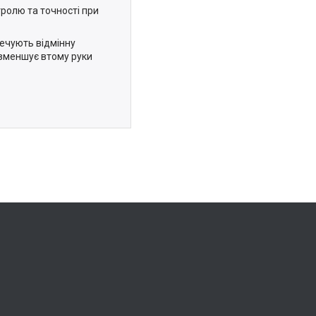
ролю та точності при
печують відмінну
 зменшує втому руки