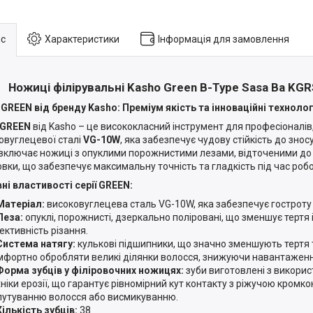
с
Характеристики
Інформація для замовлення
Ножиці філірувальні Kasho Green B-Type Sasa Ba
KGR
 GREEN від бренду Kasho: Преміум якість та інноваційні технолог
GREEN
від Kasho – це висококласний інструмент для професіоналів
овуглецевої сталі
VG-10W
, яка забезпечує чудову стійкість до зносу
 включає ножиці з опуклими порожнистими лезами, відточеними до 
овки, що забезпечує максимальну точність та гладкість під час робо
ні властивості серії GREEN:
Матеріал:
високовуглецева сталь VG-10W, яка забезпечує гостроту і 
Леза:
опуклі, порожнисті, дзеркально поліровані, що зменшує тертя 
ективність різання.
Система натягу:
кулькові підшипники, що значно зменшують тертя
мфортно обробляти великі ділянки волосся, знижуючи навантаженн
Форма зубців у філіровочних ножицях:
зуби виготовлені з викори
хніки ерозії, що гарантує рівномірний кут контакту з ріжучою кромко
лутуванню волосся або висмикуванню.
Кількість зубців:
38