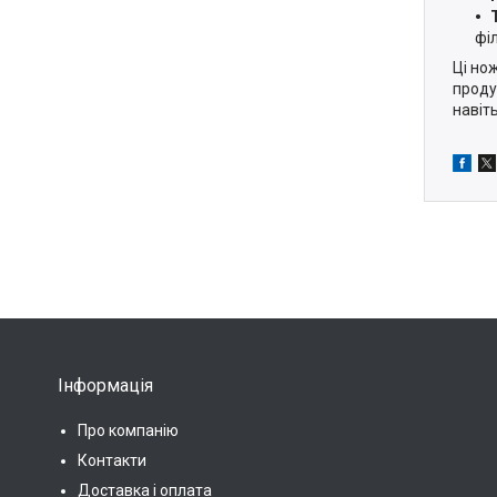
філ
Ці но
проду
навіть
Інформація
Про компанію
Контакти
Доставка і оплата