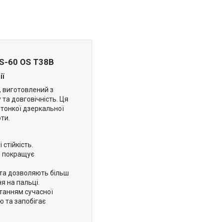
S-60 OS T38B
ії
, виготовлений з
 та довговічність. Ця
тонкої дзеркальної
ти.
стійкість.
і покращує
 та дозволяють більш
я на пальці.
станням сучасної
ю та запобігає