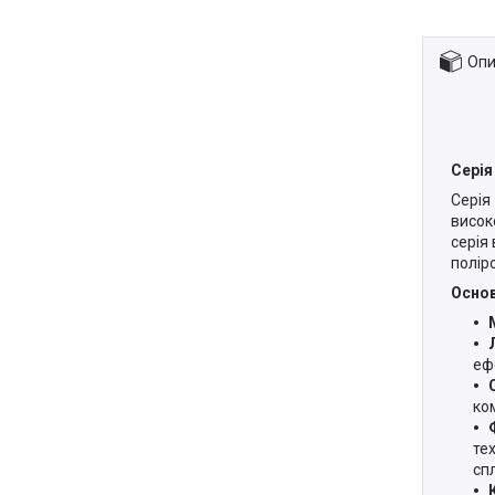
Опи
Серія
Серія
висок
серія
полір
Основ
еф
ко
те
сп