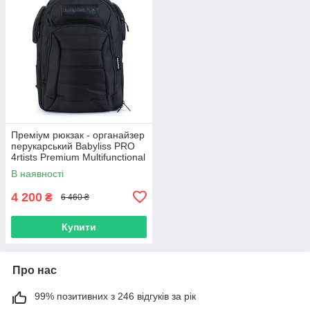
Преміум рюкзак - органайзер
перукарський Babyliss PRO
4rtists Premium Multifunctional
Grooming-To-Go Bag, чорний
В наявності
(BBARB1PKCE)
4 200
₴
6 460 ₴
Купити
Про нас
99% позитивних з 246 відгуків за рік