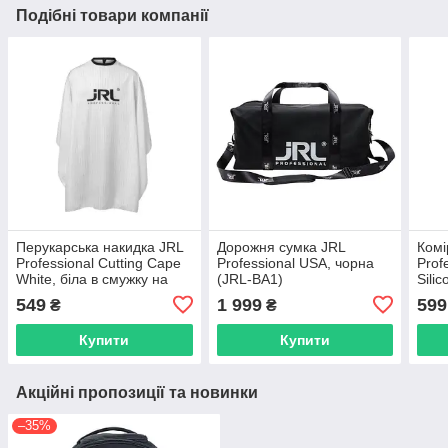
Подібні товари компанії
Перукарська накидка JRL
Дорожня сумка JRL
Комі
Professional Cutting Cape
Professional USA, чорна
Prof
White, біла в смужку на
(JRL-BA1)
Silic
гачках (JRL-AP16014A)
(JRL
549
1 999
599
₴
₴
Купити
Купити
Акційні пропозиції та новинки
–35%