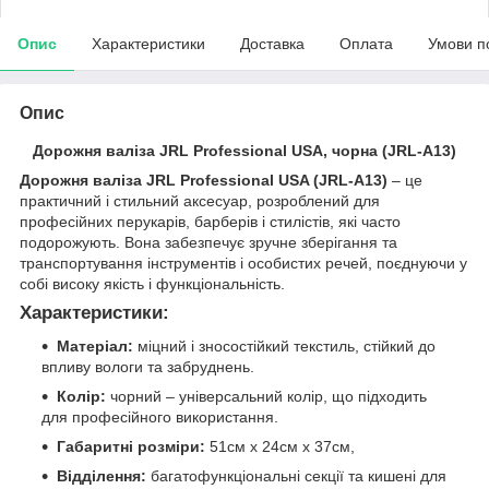
Опис
Характеристики
Доставка
Оплата
Умови п
Опис
Дорожня валіза JRL Professional USA, чорна (JRL-A13)
Дорожня валіза JRL Professional USA (JRL-A13)
– це
практичний і стильний аксесуар, розроблений для
професійних перукарів, барберів і стилістів, які часто
подорожують. Вона забезпечує зручне зберігання та
транспортування інструментів і особистих речей, поєднуючи у
собі високу якість і функціональність.
Характеристики
:
Матеріал:
міцний і зносостійкий текстиль, стійкий до
впливу вологи та забруднень.
Колір:
чорний – універсальний колір, що підходить
для професійного використання.
Габаритні розміри:
51см x 24см x 37см,
Відділення:
багатофункціональні секції та кишені для