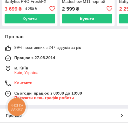
BaByliss PRO FreshFX
Madeshow M11 чорний
BaBy
Black (FX76E)
(M11B)
(FX8
3 699
2 599
2 2
₴
₴
4 250 ₴
Купити
Купити
Про нас
99% позитивних з 247 відгуків за рік
Працює з 27.05.2014
м. Київ
Київ, Україна
Контакти
Сьогодні працює з 09:00 до 19:00
Показати весь графік роботи
КНОПКА
ЗВ'ЯЗКУ
Про нас