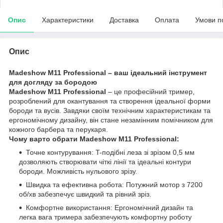
Опис
Характеристики
Доставка
Оплата
Умови п
Опис
Madeshow M11 Professional – ваш ідеальний інструмент
для догляду за бородою
Madeshow M11 Professional
– це професійний тример,
розроблений для окантування та створення ідеальної форми
бороди та вусів. Завдяки своїм технічним характеристикам та
ергономічному дизайну, він стане незамінним помічником для
кожного барбера та перукаря.
Чому варто обрати Madeshow M11 Professional:
Точне контурування: T-подібні леза зі зрізом 0,5 мм
дозволяють створювати чіткі лінії та ідеальні контури
бороди. Можливість нульового зрізу.
Швидка та ефективна робота: Потужний мотор з 7200
об/хв забезпечує швидкий та рівний зріз.
Комфортне використання: Ергономічний дизайн та
легка вага тримера забезпечують комфортну роботу