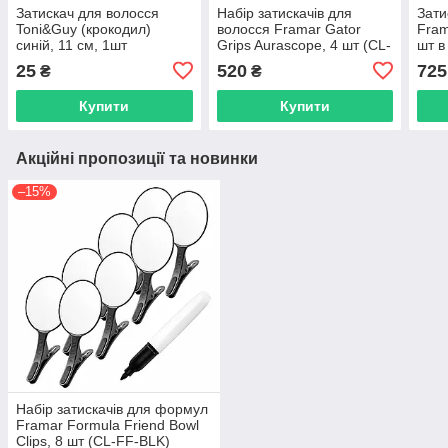
Затискач для волосся
Набір затискачів для
Зати
Toni&Guy (крокодил)
волосся Framar Gator
Fram
синій, 11 см, 1шт
Grips Aurascope, 4 шт (CL-
шт в
(FK608507-1Blue)
GG-AURA)
25
520
725
₴
₴
Купити
Купити
Акційні пропозиції та новинки
–15%
Набір затискачів для формул
Framar Formula Friend Bowl
Clips, 8 шт (CL-FF-BLK)