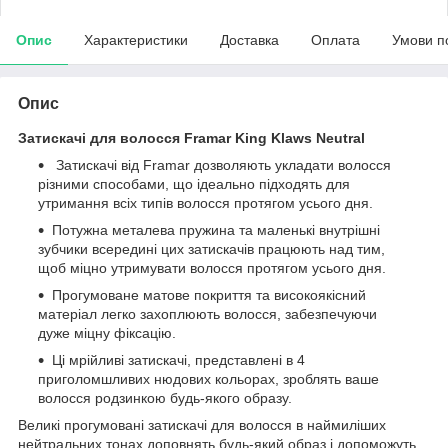
Опис
Характеристики
Доставка
Оплата
Умови п
Опис
Затискачі для волосся Framar King Klaws Neutral
Затискачі від Framar дозволяють укладати волосся
різними способами, що ідеально підходять для
утримання всіх типів волосся протягом усього дня.
Потужна металева пружина та маленькі внутрішні
зубчики всередині цих затискачів працюють над тим,
щоб міцно утримувати волосся протягом усього дня.
Прогумоване матове покриття та високоякісний
матеріал легко захоплюють волосся, забезпечуючи
дуже міцну фіксацію.
Ці мрійливі затискачі, представлені в 4
приголомшливих нюдових кольорах, зроблять ваше
волосся родзинкою будь-якого образу.
Великі прогумовані затискачі для волосся в наймиліших
нейтральних тонах доповнять будь-який образ і допоможуть