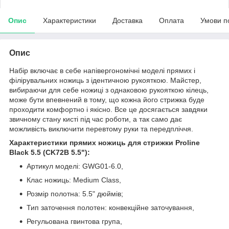
Опис
Характеристики
Доставка
Оплата
Умови п
Опис
Набір включає в себе напівергономічні моделі прямих і
філірувальних ножиць з ідентичною рукояткою. Майстер,
вибираючи для себе ножиці з однаковою рукояткою кілець,
може бути впевнений в тому, що кожна його стрижка буде
проходити комфортно і якісно. Все це досягається завдяки
звичному стану кисті під час роботи, а так само дає
можливість виключити перевтому руки та передпліччя.
Характеристики прямих ножиць для стрижки Proline
Black 5.5 (CK72B 5.5"):
Артикул моделі: GWG01-6.0,
Клас ножиць: Medium Class,
Розмір полотна: 5.5" дюймів;
Тип заточення полотен: конвекційне заточування,
Регульована гвинтова група,