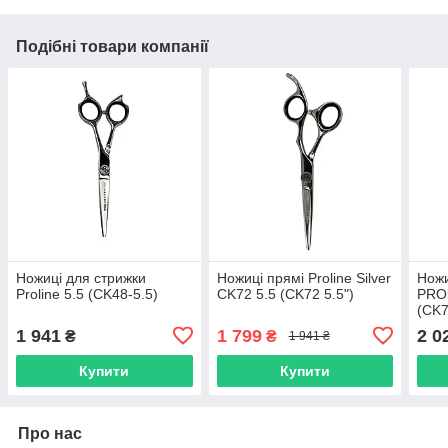
Подібні товари компанії
Ножиці для стрижки
Ножиці прямі Proline Silver
Ножи
Proline 5.5 (CK48-5.5)
CK72 5.5 (CK72 5.5")
PROl
(CK7
1 941
1 799
2 0
₴
₴
1 941 ₴
Купити
Купити
Про нас