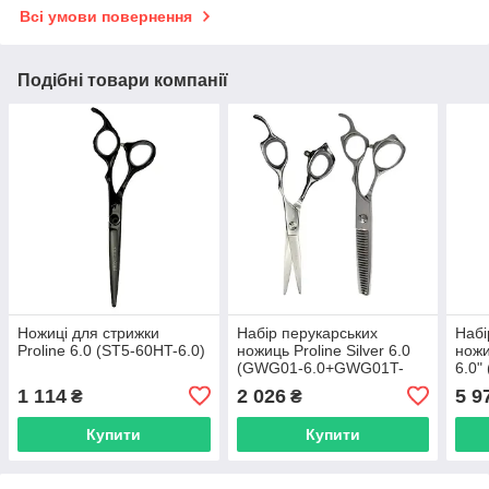
Всі умови повернення
Подібні товари компанії
Ножиці для стрижки
Набір перукарських
Набі
Proline 6.0 (ST5-60HT-6.0)
ножиць Proline Silver 6.0
ножи
(GWG01-6.0+GWG01T-
6.0"
6.0)
6.0
1 114
2 026
5 9
₴
₴
Купити
Купити