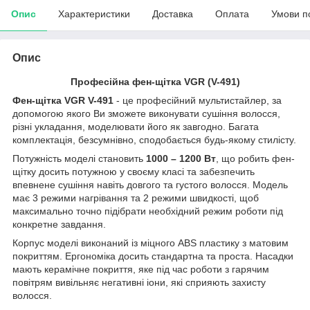
Опис
Характеристики
Доставка
Оплата
Умови п
Опис
Професійна фен-щітка VGR (V-491)
Фен-щітка VGR V-491
- це професійний мультистайлер, за
допомогою якого Ви зможете виконувати сушіння волосся,
різні укладання, моделювати його як завгодно. Багата
комплектація, безсумнівно, сподобається будь-якому стилісту.
Потужність моделі становить
1000 – 1200 Вт
, що робить фен-
щітку досить потужною у своєму класі та забезпечить
впевнене сушіння навіть довгого та густого волосся. Модель
має 3 режими нагрівання та 2 режими швидкості, щоб
максимально точно підібрати необхідний режим роботи під
конкретне завдання.
Корпус моделі виконаний із міцного ABS пластику з матовим
покриттям. Ергономіка досить стандартна та проста. Насадки
мають керамічне покриття, яке під час роботи з гарячим
повітрям вивільняє негативні іони, які сприяють захисту
волосся.