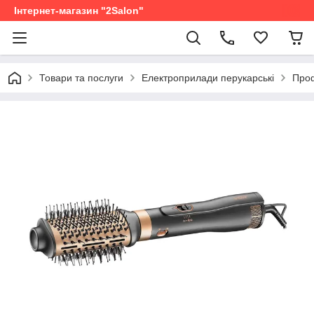
Інтернет-магазин "2Salon"
Товари та послуги
Електроприлади перукарські
Проф