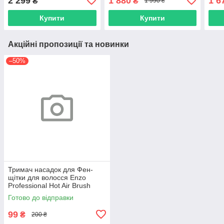
2 299
1 880
1 6
₴
₴
1 990 ₴
Купити
Купити
Акційні пропозиції та новинки
–50%
Тримач насадок для Фен-
щітки для волосся Enzo
Professional Hot Air Brush
1500W (EN-743-01)
Готово до відправки
99
₴
200 ₴