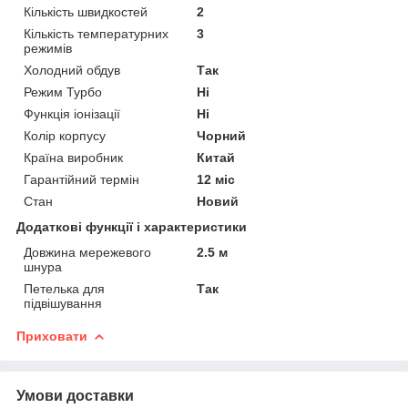
Кількість швидкостей
2
Кількість температурних
3
режимів
Холодний обдув
Так
Режим Турбо
Ні
Функція іонізації
Ні
Колір корпусу
Чорний
Країна виробник
Китай
Гарантійний термін
12 міс
Стан
Новий
Додаткові функції і характеристики
Довжина мережевого
2.5 м
шнура
Петелька для
Так
підвішування
Приховати
Умови доставки