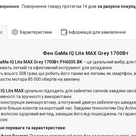
повернення товару протягом 14 днів
за рахунок покупц
с
Характеристики
Інформація для замовлення
Фен GaMa IQ Lite MAX Grey 1700Вт
aMa IQ Lite MAX Grey 1700Вт PH6035.BK
– це ідеальний вибір для 
укають легкий та ефективний інструмент для укладання.
ь всього 308 грам, що робить його таким же легким, як смартфон, а
дкістю мотора 85 000 обертів на хвилину.
IQ Lite MAX
ідеально підходить для зайнятих салонів завдяки своїй
ивності та зручності у використанні.
а конструкція зменшує втому, а потужний двигун забезпечує швидк
ати більше клієнтів за коротший час. Завдяки технологіям Oxy Activ
 волоссю здоровий вигляд, захищає його від пошкоджень та гаран
рою.
ні переваги та характеристики:
Ефект Вентурі
: Підсилює повітряний потік без додаткової енергії, 