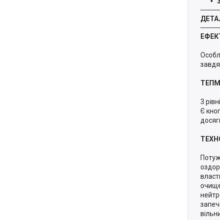
ДЕТА
ЕФЕК
Особл
завдя
ТЕПМ
3 рів
Є кно
досяг
ТЕХН
Потуж
оздор
власт
очище
нейтр
запеч
вільн