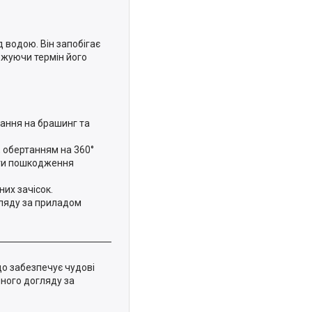
 водою. Він запобігає
вжуючи термін його
дання на брашинг та
, обертанням на 360°
ути пошкодження
их зачісок.
гляду за приладом
що забезпечує чудові
ного догляду за