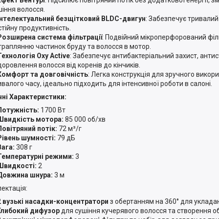
шіння волосся.
Інтелектуальний безщітковий BLDC-двигун
: Забезпечує тривалий
стійну продуктивність.
Розширена система фільтрації
: Подвійний мікроперфорований філ
траплянню частинок бруду та волосся в мотор.
Технологія Oxy Active
: Забезпечує антибактеріальний захист, анти
доровлення волосся від коренів до кінчиків.
Комфорт та довговічність
: Легка конструкція для зручного викор
ивалого часу, ідеально підходить для інтенсивної роботи в салоні.
чні Характеристики:
Потужність:
1700 Вт
Швидкість мотора:
85 000 об/хв
Повітряний потік:
72 м³/г
Рівень шумності:
79 дБ
Вага:
308 г
Температурні режими:
3
Швидкості:
2
Довжина шнура:
3 м
ектація:
2 вузькі насадки-концентратори
з обертанням на 360° для уклада
Глибокий дифузор
для сушіння кучерявого волосся та створення об