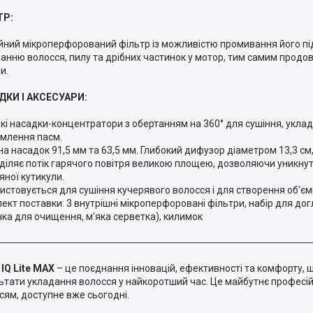
ТР:
йний мікроперфорований фільтр із можливістю промивання його під
анню волосся, пилу та дрібних частинок у мотор, тим самим продо
и.
ДКИ І АКСЕСУАРИ:
ькі насадки-концентратори з обертанням на 360° для сушіння, укла
млення пасм.
а насадок 91,5 мм та 63,5 мм. Глибокий дифузор діаметром 13,3 см
діляє потік гарячого повітря великою площею, дозволяючи уникн
яної кутикули.
истовується для сушіння кучерявого волосся і для створення об'ємн
ект поставки: 3 внутрішні мікроперфоровані фільтри, набір для до
чка для очищення, м'яка серветка), килимок
IQ Lite MAX
– це поєднання інновацій, ефективності та комфорту, 
ьтати укладання волосся у найкоротший час. Це майбутнє професій
сям, доступне вже сьогодні.