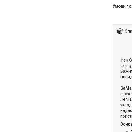
Опи
Фен
G
які ш
Важит
і шви
GaMa 
ефект
​Легк
уклад
надає
прист
Основ