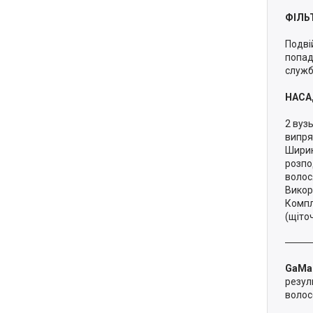
ФІЛЬ
Подві
попад
служб
НАСА
2 вуз
випря
Ширин
розпо
волос
Викор
Компл
(щіто
GaMa 
резул
волос