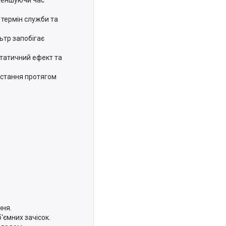
 термін служби та
ьтр запобігає
статичний ефект та
истання протягом
ння.
'ємних зачісок.