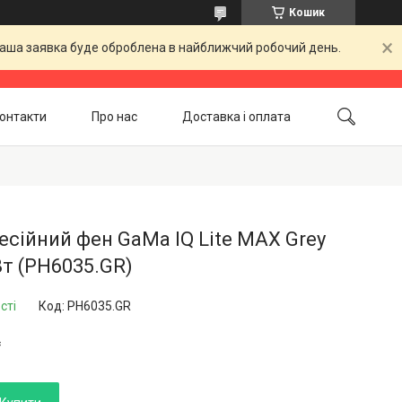
Кошик
 Ваша заявка буде оброблена в найближчий робочий день.
онтакти
Про нас
Доставка і оплата
Повернення і обмін
Акційні товари
сійний фен GaMa IQ Lite MAX Grey
т (PH6035.GR)
сті
Код:
PH6035.GR
₴