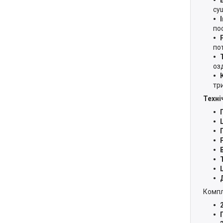
су
по
по
оз
тр
Техні
Компл