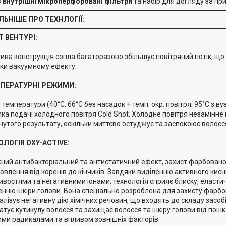
3 внутрішні мікроперфоровані фільтри
та набір для догляду за пр
ЛЬНІШЕ ПРО ТЕХНЛОГІЇ:
Т ВЕНТУРІ:
ива конструкція сопла багаторазово збільшує повітряний потік, щ
ки вакуумному ефекту.
ПЕРАТУРНІ РЕЖИМИ:
ні температури (40°C, 66°C без насадок + темп. окр. повітря; 95°C з
пка подачі холодного повітря Cold Shot. Холодне повітря незамінне 
нутого результату, оскільки миттєво остуджує та заспокоює волосс
ОЛОГІЯ OXY-ACTIVE:
ний антибактеріальний та антистатичний ефект, захист фарбовано
овлення від коренів до кінчиків. Завдяки виділенню активного кис
ивостями та негативними іонами, технологія сприяє блиску, еласти
нню шкіри голови. Вона спеціально розроблена для захисту фарбо
алізує негативну дію хімічних речовин, що входять до складу засоб
атує кутикулу волосся та захищає волосся та шкіру голови від по
ими радикалами та впливом зовнішніх факторів.