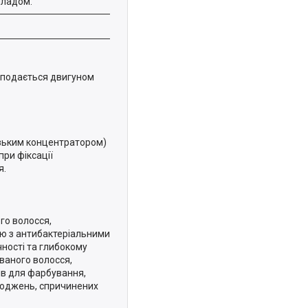
иладом.
о подається двигуном
 вузьким концентратором)
при фіксації
я.
го волосся,
ню з антибактеріальними
чності та глибокому
ваного волосся,
ів для фарбування,
шкоджень, спричинених