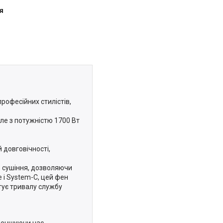
я
професійних стилістів,
ле з потужністю 1700 Вт
 довговічності,
е сушіння, дозволяючи
e і System-C, цей фен
тує тривалу службу
зменшуючи час