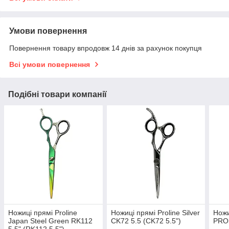
Умови повернення
Повернення товару впродовж 14 днів за рахунок покупця
Всі умови повернення
Подібні товари компанії
Ножиці прямі Proline
Ножиці прямі Proline Silver
Ножи
Japan Steel Green RK112
CK72 5.5 (CK72 5.5")
PROl
5,5" (RK112 5,5")