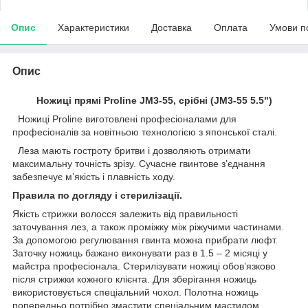
Опис
Характеристики
Доставка
Оплата
Умови п
Опис
Ножиці прямі Proline JM3-55, срібні (JM3-55 5.5")
Ножиці Proline виготовлені професіоналами для
професіоналів за новітньою технологією з японської сталі.
Леза мають гостроту бритви і дозволяють отримати
максимальну точність зрізу. Сучасне гвинтове з’єднання
забезпечує м’якість і плавність ходу.
Правила по догляду і стерилізації.
Якість стрижки волосся залежить від правильності
заточування лез, а також проміжку між ріжучими частинами.
За допомогою регулювання гвинта можна прибрати люфт.
Заточку ножиць бажано виконувати раз в 1.5 – 2 місяці у
майстра професіонала. Стерилізувати ножиці обов’язково
після стрижки кожного клієнта. Для зберігання ножиць
використовується спеціальний чохол. Полотна ножиць
попередньо потрібно змастити спеціальним мастилом.