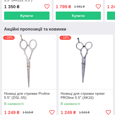
1 350
1 799
1 2
₴
₴
1 941 ₴
Купити
Купити
Акційні пропозиції та новинки
–18%
–18%
Ножиці для стрижки Proline
Ножиці для стрижки прямі
5.5" (DSL-55)
PROline 5.5" (AK16)
В наявності
В наявності
1 249
1 249
₴
₴
1 519 ₴
1 519 ₴