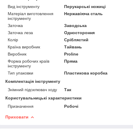
Вид інструменту
Перукарські ножиці
Матеріал виготовлення
Нержавіюча сталь
інструменту
Заточка
Заводська
Заточка леза
Одностороння
Колір
Сріблястий
Країна виробник
Тайвань
Виробник
Proline
Форма робочих країв
Пряма
інструменту
Тип упаковки
Пластикова коробка
Комплектація інструменту
Знімний підсилювач ходу
Так
Користувальницькі характеристики
Призначення
Робочі
Приховати