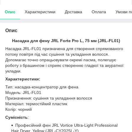
Опис
Характеристики
Доставка
Оплата
Умови п
Опис
Насадка для фену JRL Forte Pro L, 75 мм (JRL-FL01)
Насадка JRL-FL01 призначена для створення спрямованого
потоку повітря під час сушіння та укладання волосся.
Допомагає точно опрацьовувати окремі пасма, полегшує
роботу з брашингом і сприяє створенню гладкої та акуратної
укладки.
Характеристики:
Тип: насадка-концентратор для фена
Модель: JRL-FL01
Призначення: сушіння та укладання волосся
Матеріал: термостійкий пластик
Колір: чорний
Сумісність
:
Професійний фен JRL Vortice Ultra-Light Professional
Hair Dryer, Yellow (JRL-CY2025L-Y)