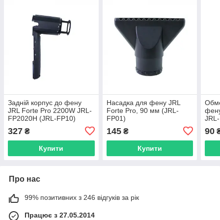
Задній корпус до фену
Насадка для фену JRL
Обм
JRL Forte Pro 2200W JRL-
Forte Pro, 90 мм (JRL-
фену
FP2020H (JRL-FP10)
FP01)
JRL-
327
145
90
₴
₴
Купити
Купити
Про нас
99% позитивних з 246 відгуків за рік
Працює з 27.05.2014