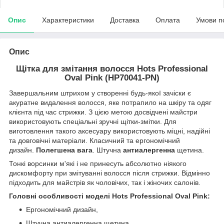
Опис
Характеристики
Доставка
Оплата
Умови п
Опис
Щітка для змітання волосся Hots Professional
Oval Pink (HP70041-PN)
Завершальним штрихом у створенні будь-якої зачіски є
акуратне видалення волосся, яке потрапило на шкіру та одяг
клієнта під час стрижки. З цією метою досвідчені майстри
використовують спеціальні зручні щітки-змітки. Для
виготовлення такого аксесуару використовують міцні, надійні
та довговічні матеріали. Класичний та ергономічний
дизайн.
Полегшена вага
. Штучна
антиалергенна
щетина.
Тонкі ворсинки м'які і не принесуть абсолютно ніякого
дискомфорту при змітуванні волосся після стрижки. Відмінно
підходить для майстрів як чоловічих, так і жіночих салонів.
Головні особливості моделі Hots Professional Oval Pink:
Ергономічний дизайн,
Штучна антиалергенна щетина,