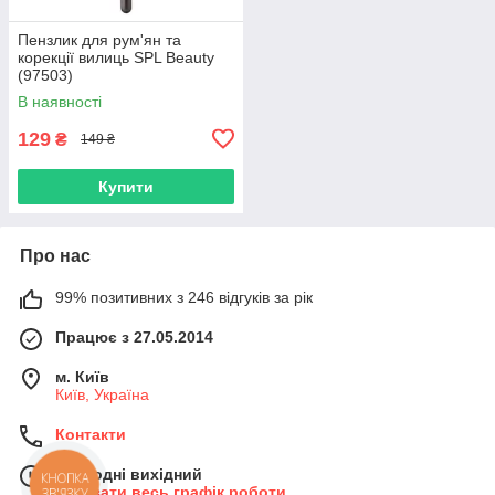
Пензлик для рум'ян та
корекції вилиць SPL Beauty
(97503)
В наявності
129
₴
149 ₴
Купити
Про нас
99% позитивних з 246 відгуків за рік
Працює з 27.05.2014
м. Київ
Київ, Україна
Контакти
Сьогодні вихідний
КНОПКА
Показати весь графік роботи
ЗВ'ЯЗКУ