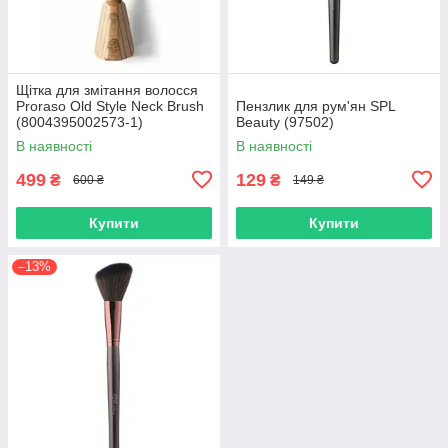
Щітка для змітання волосся
Proraso Old Style Neck Brush
Пензлик для рум'ян SPL
(8004395002573-1)
Beauty (97502)
В наявності
В наявності
499
129
₴
₴
600 ₴
149 ₴
Купити
Купити
–13%