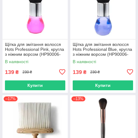
Щітка для змітання волосся
Щітка для змітання волосся
Hots Professional Pink, кругла
Hots Professional Blue, кругла
з ніжним ворсом (HP90006-
з ніжним ворсом (HP90006-
Pink)
Blue)
В наявності
В наявності
139
139
₴
₴
230 ₴
230 ₴
Купити
Купити
–17%
–13%