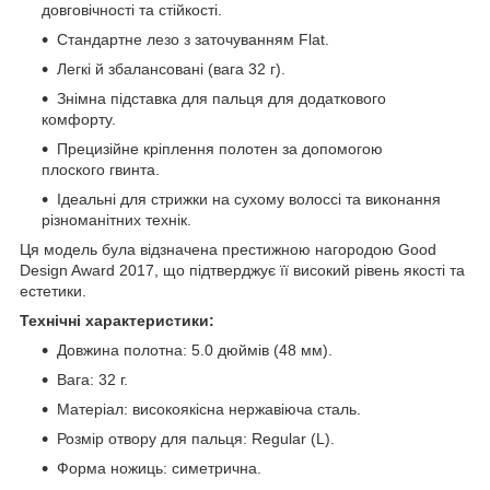
довговічності та стійкості.
Стандартне лезо з заточуванням Flat.
Легкі й збалансовані (вага 32 г).
Знімна підставка для пальця для додаткового
комфорту.
Прецизійне кріплення полотен за допомогою
плоского гвинта.
Ідеальні для стрижки на сухому волоссі та виконання
різноманітних технік.
Ця модель була відзначена престижною нагородою Good
Design Award 2017, що підтверджує її високий рівень якості та
естетики.
Технічні характеристики:
Довжина полотна: 5.0 дюймів (48 мм).
Вага: 32 г.
Матеріал: високоякісна нержавіюча сталь.
Розмір отвору для пальця: Regular (L).
Форма ножиць: симетрична.