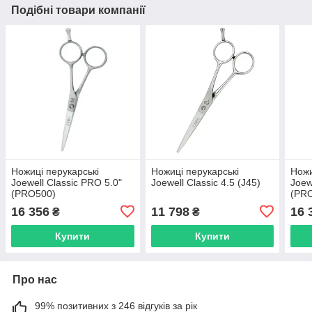
Подібні товари компанії
Ножиці перукарські
Ножиці перукарські
Ножи
Joewell Classic PRO 5.0"
Joewell Classic 4.5 (J45)
Joew
(PRO500)
(PR
16 356
11 798
16 
₴
₴
Купити
Купити
Про нас
99% позитивних з 246 відгуків за рік