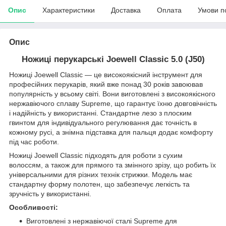
Опис
Характеристики
Доставка
Оплата
Умови п
Опис
Ножиці перукарські Joewell Classic 5.0 (J50)
Ножиці Joewell Classic — це високоякісний інструмент для
професійних перукарів, який вже понад 30 років завоював
популярність у всьому світі. Вони виготовлені з високоякісного
нержавіючого сплаву Supreme, що гарантує їхню довговічність
і надійність у використанні. Стандартне лезо з плоским
гвинтом для індивідуального регулювання дає точність в
кожному русі, а знімна підставка для пальця додає комфорту
під час роботи.
Ножиці Joewell Classic підходять для роботи з сухим
волоссям, а також для прямого та змінного зрізу, що робить їх
універсальними для різних технік стрижки. Модель має
стандартну форму полотен, що забезпечує легкість та
зручність у використанні.
Особливості:
Виготовлені з нержавіючої сталі Supreme для