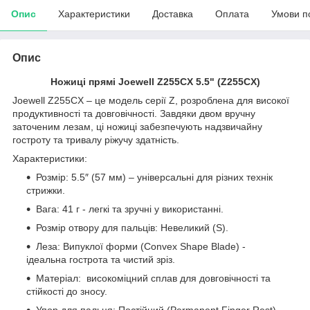
Опис
Характеристики
Доставка
Оплата
Умови п
Опис
Ножиці прямі Joewell Z255CX 5.5" (Z255CX)
Joewell Z255CX – це модель серії Z, розроблена для високої
продуктивності та довговічності. Завдяки двом вручну
заточеним лезам, ці ножиці забезпечують надзвичайну
гостроту та тривалу ріжучу здатність.
Характеристики:
Розмір: 5.5″ (57 мм) – універсальні для різних технік
стрижки.
Вага: 41 г - легкі та зручні у використанні.
Розмір отвору для пальців: Невеликий (S).
Леза: Випуклої форми (Convex Shape Blade) -
ідеальна гострота та чистий зріз.
Матеріал: високоміцний сплав для довговічності та
стійкості до зносу.
Упор для пальця: Постійний (Permanent Finger Rest)