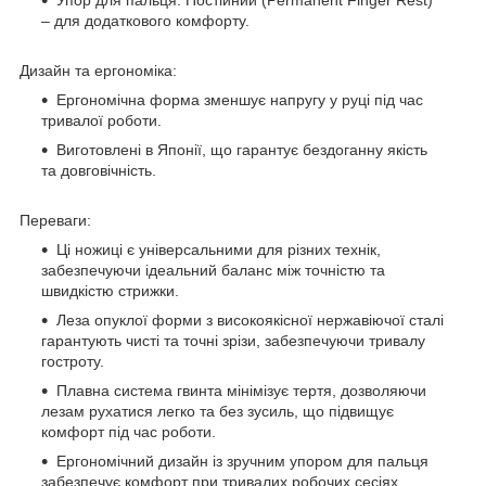
– для додаткового комфорту.
Дизайн та ергономіка:
Ергономічна форма зменшує напругу у руці під час
тривалої роботи.
Виготовлені в Японії, що гарантує бездоганну якість
та довговічність.
Переваги:
Ці ножиці є універсальними для різних технік,
забезпечуючи ідеальний баланс між точністю та
швидкістю стрижки.
Леза опуклої форми з високоякісної нержавіючої сталі
гарантують чисті та точні зрізи, забезпечуючи тривалу
гостроту.
Плавна система гвинта мінімізує тертя, дозволяючи
лезам рухатися легко та без зусиль, що підвищує
комфорт під час роботи.
Ергономічний дизайн із зручним упором для пальця
забезпечує комфорт при тривалих робочих сесіях,