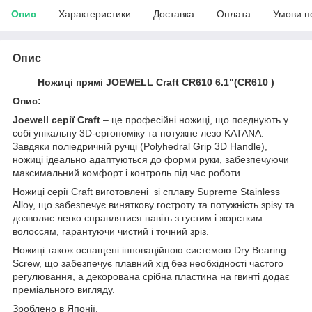
Опис
Характеристики
Доставка
Оплата
Умови п
Опис
Ножиці прямі JOEWELL Craft CR610 6.1"(CR610 )
Опис:
Joewell серії Craft
– це професійні ножиці, що поєднують у
собі унікальну 3D-ергономіку та потужне лезо KATANA.
Завдяки поліедричній ручці (Polyhedral Grip 3D Handle),
ножиці ідеально адаптуються до форми руки, забезпечуючи
максимальний комфорт і контроль під час роботи.
Ножиці серії Craft виготовлені зі сплаву Supreme Stainless
Alloy, що забезпечує виняткову гостроту та потужність зрізу та
дозволяє легко справлятися навіть з густим і жорстким
волоссям, гарантуючи чистий і точний зріз.
Ножиці також оснащені інноваційною системою Dry Bearing
Screw, що забезпечує плавний хід без необхідності частого
регулювання, а декорована срібна пластина на гвинті додає
преміального вигляду.
Зроблено в Японії.