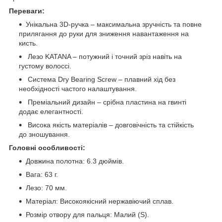
Переваги:
Унікальна 3D-ручка – максимальна зручність та повне
прилягання до руки для зниження навантаження на
кисть.
Лезо KATANA – потужний і точний зріз навіть на
густому волоссі.
Система Dry Bearing Screw – плавний хід без
необхідності частого налаштування.
Преміальний дизайн – срібна пластина на гвинті
додає елегантності.
Висока якість матеріалів – довговічність та стійкість
до зношування.
Головні особливості:
Довжина полотна: 6.3 дюймів.
Вага: 63 г.
Лезо: 70 мм.
Матеріал: Високоякісний нержавіючий сплав.
Розмір отвору для пальця: Малий (S).