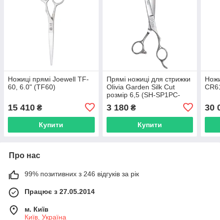
Ножиці прямі Joewell TF-
Прямі ножиці для стрижки
Ножи
60, 6.0" (TF60)
Olivia Garden Silk Cut
CR610
розмір 6,5 (SH-SP1PC-
CR650-BOX)
15 410
3 180
30 
₴
₴
Купити
Купити
Про нас
99% позитивних з 246 відгуків за рік
Працює з 27.05.2014
м. Київ
Київ, Україна