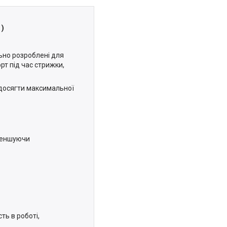
 )
ьно розроблені для
рт під час стрижки,
ь досягти максимальної
зменшуючи
ть в роботі,