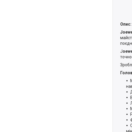
Опис:
Joewe
майст
поєдну
J
oewe
точнос
Зробле
Голов
на
В
мін