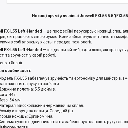
Ножиці прямі для лівші Joewell FXL55 5.5"(FXL55
ll FX-L55 Left-Handed
— це професійні перукарські ножиці, спеціал
рів, які працюють лівою рукою. Вони забезпечують точність і комфо
ючи в собі японську якість і передові технології.
ll FX-L55 Left-Handed
— це ідеальний вибір для лівші, які прагнут
ті та зручності у своїй роботі.
но в Японії.
ні особливості:
Модель FX-L55 забезпечує зручність та ергономіку для майстрів, 
вантаження на руку та зап’ястя.
Довжина полотна: 5.5 дюймів.
ага: 44 г.
Лезо: 54 мм.
Матеріал: Високоякісний нержавіючий сплав.
Розмір отвору для пальця: Середній (L).
Форма ножиць: Ергономічна.
Система сухого підшипника гвинта забезпечує плавність руху і легкіс
імізуючи тертя.