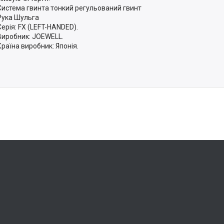
Система гвинта тонкий регульований гвинт
Рука Шульга
Серія: FX (LEFT-HANDED).
Виробник: JOEWELL.
Країна виробник: Японія.