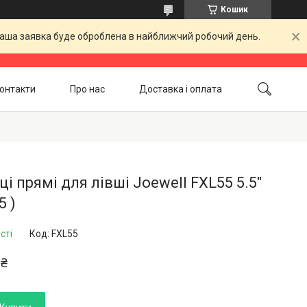
Кошик
 Ваша заявка буде оброблена в найближчий робочий день.
онтакти
Про нас
Доставка і оплата
Повернення і обмін
Акційні товари
 прямі для лівші Joewell FXL55 5.5"​​​​​​​
5 )
сті
Код:
FXL55
 ₴