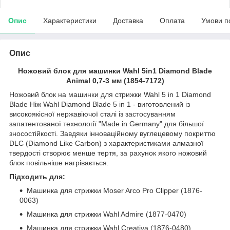
Опис
Характеристики
Доставка
Оплата
Умови п
Опис
Ножовий блок для машинки Wahl 5in1 Diamond Blade
Animal 0,7-3 мм (1854-7172)
Ножовий блок на машинки для стрижки Wahl 5 in 1 Diamond
Blade Ніж Wahl Diamond Blade 5 in 1 - виготовлений із
високоякісної нержавіючої сталі із застосуванням
запатентованої технології "Made in Germany" для більшої
зносостійкості. Завдяки інноваційному вуглецевому покриттю
DLC (Diamond Like Carbon) з характеристиками алмазної
твердості створює менше тертя, за рахунок якого ножовий
блок повільніше нагрівається.
Підходить для:
Машинка для стрижки Moser Arco Pro Clipper (1876-
0063)
Машинка для стрижки Wahl Admire (1877-0470)
Машинка для стрижки Wahl Creativa (1876-0480)