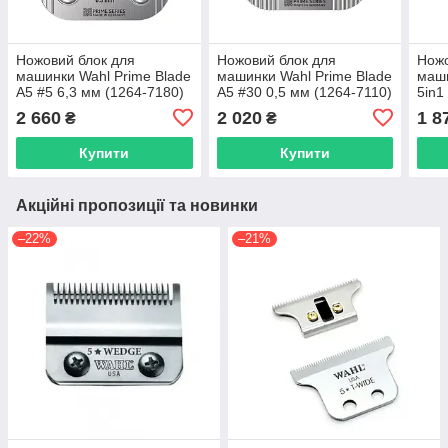
Ножовий блок для
Ножовий блок для
Ножо
машинки Wahl Prime Blade
машинки Wahl Prime Blade
маши
A5 #5 6,3 мм (1264-7180)
A5 #30 0,5 мм (1264-7110)
5in1
2 660
2 020
1 8
₴
₴
Купити
Купити
Акційні пропозиції та новинки
–22%
–21%