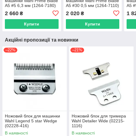
машинки Wahl Prime Blade
машинки Wahl Prime Blade
маши
A5 #5 6,3 мм (1264-7180)
A5 #30 0,5 мм (1264-7110)
A5 #
2 660
2 020
1 8
₴
₴
Купити
Купити
Акційні пропозиції та новинки
–22%
–21%
Ножовий блок для машинки
Ножовий блок для тримера
Wahl Legend 5 star Wedge
Wahl Detailer Wide (02215-
(02228-416)
1116)
В наявності
В наявності