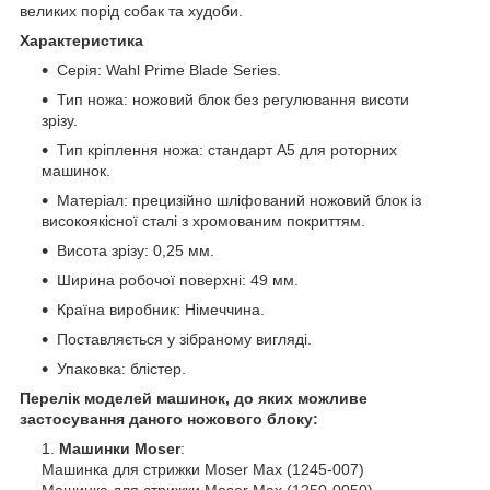
великих порід собак та худоби.
Характеристика
Серія: Wahl Prime Blade Series.
Тип ножа: ножовий блок без регулювання висоти
зрізу.
Тип кріплення ножа: стандарт А5 для роторних
машинок.
Матеріал: прецизійно шліфований ножовий блок із
високоякісної сталі з хромованим покриттям.
Висота зрізу: 0,25 мм.
Ширина робочої поверхні: 49 мм.
Країна виробник: Німеччина.
Поставляється у зібраному вигляді.
Упаковка: блістер.
Перелік моделей машинок, до яких можливе
застосування даного ножового блоку:
Машинки Moser
:
Машинка для стрижки Moser Max (1245-007)
Машинка для стрижки Moser Max (1250-0050)