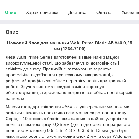
Опис
Характеристики
Доставка
Оплата
Умови п
Опис
Ножовий блок для машинки Wahl Prime Blade A5 #40 0,25
мм (1264-7100)
Леза Wahl Prime Series виготовлені в Німеччині з міцної
високовуглецевої сталі, що забезпечує їх довговічність і
стійкість до зносу. Прецизійне заточування гарантує
професійне оздоблення при кожному використанні, а
рифлений профіль запобігає перегріву навіть при тривалій
роботі. Зручна система швидкої заміни спрощує
обслуговування, а хромоване покриття запобігає появі корозії
на ножах.
Маючи стандарт кріплення «А5» - є універсальними ножами,
оскільки підходять практично всім машинок роторного типу.
Серія, з 10 ножових блоків, складається з найпопулярніших
ножів за висотою зрізу: 0,25 мм (для підготовки операційного
поля або малюнків),0,5; 1,5; 2; 3,2; 6,3; 9,5; 13 мм. для будь-
яких інших робіт; а також ножовий блок 2 мм. з серії Wide для