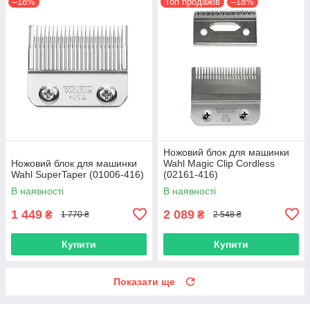
–18%
Топ продажів
–18%
Ножовий блок для машинки
Ножовий блок для машинки
Wahl Magic Clip Cordless
Wahl SuperTaper (01006-416)
(02161-416)
В наявності
В наявності
1 449
2 089
₴
₴
1 770 ₴
2 548 ₴
Купити
Купити
Показати ще