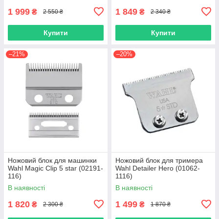
1 999
1 849
₴
₴
2 550 ₴
2 340 ₴
Купити
Купити
–21%
–20%
Ножовий блок для машинки
Ножовий блок для тримера
Wahl Magic Clip 5 star (02191-
Wahl Detailer Hero (01062-
116)
1116)
В наявності
В наявності
1 820
1 499
₴
₴
2 300 ₴
1 870 ₴