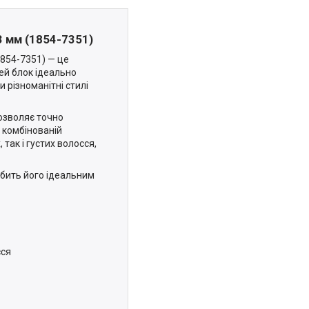
3 мм (1854-7351)
1854-7351) — це
Цей блок ідеально
 різноманітні стилі
дозволяє точно
 комбінованій
 так і густих волосся,
обить його ідеальним
сся