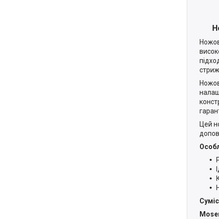
Н
Ножов
висок
підхо
стриж
Ножов
налаш
констр
гаран
Цей н
допов
Особ
Суміс
Moser