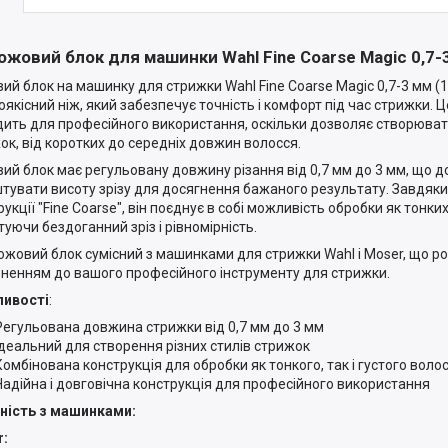
ожовий блок для машинки Wahl Fine Coarse Magic 0,7-
ий блок на машинку для стрижки Wahl Fine Coarse Magic 0,7-3 мм (
оякісний ніж, який забезпечує точність і комфорт під час стрижки. 
дить для професійного використання, оскільки дозволяє створювати
ок, від коротких до середніх довжин волосся.
ий блок має регульовану довжину різання від 0,7 мм до 3 мм, що 
тувати висоту зрізу для досягнення бажаного результату. Завдяки
укції "Fine Coarse", він поєднує в собі можливість обробки як тонких,
туючи бездоганний зріз і рівномірність.
ожовий блок сумісний з машинками для стрижки Wahl і Moser, що р
ненням до вашого професійного інструменту для стрижки.
ливості
:
Регульована довжина стрижки від 0,7 мм до 3 мм
Ідеальний для створення різних стилів стрижок
Комбінована конструкція для обробки як тонкого, так і густого воло
Надійна і довговічна конструкція для професійного використання
ність з машинками:
: