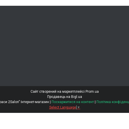
Сайт створений на маркетплейсі
Prom.ua
Продавець на Bigl.ua
"Світ Краси 2Salon" Інтернет-магазин |
Поскаржитися на контент
|
Політика конфіденц
Select Language
▼