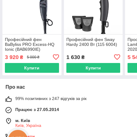
Професійний фен
Професійний фен Sway
Проф
BaByliss PRO Excess-HQ
Hardy 2400 Вт (115 6004)
Lamb
Ionic (BAB6990IE)
2020
FP2
3 920
1 630
5 5
₴
₴
5 000 ₴
Купити
Купити
Про нас
99% позитивних з 247 відгуків за рік
Працює з 27.05.2014
м. Київ
Київ, Україна
Контакти