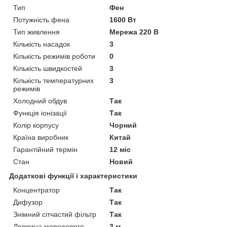
Тип
Фен
Потужність фена
1600 Вт
Тип живлення
Мережа 220 В
Кількість насадок
3
Кількість режимів роботи
0
Кількість швидкостей
3
Кількість температурних
3
режимів
Холодний обдув
Так
Функція іонізації
Так
Колір корпусу
Чорний
Країна виробник
Китай
Гарантійний термін
12 міс
Стан
Новий
Додаткові функції і характеристики
Концентратор
Так
Дифузор
Так
Знімний сітчастий фільтр
Так
Довжина мережевого
3 м