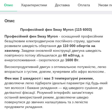
Опис
Характеристики
Доставка
Оплата
Умови п
Опис
Професійний фен Sway Myron (115 6003)
Професійний фен Sway Myron
- оснащений професійним
безщітковим електродвигуном постійного струму, здатним
розвивати швидкість обертання
до 110 000 обертів на
хвилину.
Завдяки оновленій конструкції двигуна швидкість
повітряного потоку збільшилася до
60 м3/год
, а
енергоспоживання - скоротилося до
1600 Вт
.
Високопродуктивний двигун з оптимальною потужністю, легко
впорається з густим, довгим, кучерявим або афро волоссям..
Фен має 2 швидкост
і і
має 3 температурні режими,
дозволяючи легко підбирати ідеальні параметри під будь-який
тип волосся і бажане укладання — від швидкого сушіння до
делікатної фіксації. Розумний інтерфейс запам'ятовує
останній використаний режим, дозволяючи швидко
повернутися до звичних налаштувань та з легкістю
продовжити укладання.