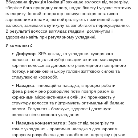
Вбудована
функція іонізації
захищає волосся від перегріву,
зберігає його природну вологу, надає блиску і усуває статичну
електрику. Іонний генератор насичує повітря негативно
зарядженими іонами, які нейтралізують позитивний заряд
волосся, замикають кутикулу та запобігають пересушуванню.
В результаті волосся виглядає гладким, доглянутим і
здоровим навіть при регулярному укладанні.
У комплекті:
Дифузор
: SPA-догляд та укладання кучерявого
волосся - спеціальні зубці насадки активно масажують
коріння волосся за допомогою рівномірного повітряного
потоку, наповнюючи шкіру голови життєвою силою та
стимулюючи кровообіг.
Насадка
: інноваційна насадка, в процесі роботи
фена рівномірно розподіляє потік повітря разом із
корисними мікрочастинками олій, які проникають у
структуру волосся та підтримують оптимальний баланс
вологи. Результат - блискуче, здорове і доглянуте
волосся після кожного укладання.
Насадка концентратор:
Захист від перегріву та
точне укладання - практична насадка з двошаровим
корпусом розроблена для запобігання перегріву під час