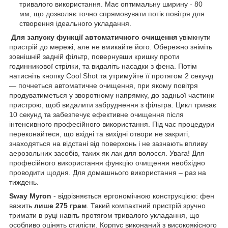
тривалого використання. Має оптимальну ширину - 80
мм, що дозволяє точно спрямовувати потік повітря для
створення ідеального укладання.
Для запуску функції автоматичного очищення
увімкнути
пристрій до мережі, але не вмикайте його. Обережно зніміть
зовнішній задній фільтр, повернувши кришку проти
годинникової стрілки, та видаліть насадки з фена. Потім
натисніть кнопку Cool Shot та утримуйте її протягом 2 секунд
— почнеться автоматичне очищення, при якому повітря
продуватиметься у зворотному напрямку, до задньої частини
пристрою, щоб видалити забруднення з фільтра. Цикл триває
10 секунд та забезпечує ефективне очищення після
інтенсивного професійного використання. Під час процедури
переконайтеся, що вхідні та вихідні отвори не закриті,
знаходяться на відстані від поверхонь і не зазнають впливу
аерозольних засобів, таких як лак для волосся. Увага! Для
професійного використання функцію очищення необхідно
проводити щодня. Для домашнього використання – раз на
тиждень.
Sway Myron
- відрізняється ергономічною конструкцією: фен
важить
лише 275 грам
. Такий компактний пристрій зручно
тримати в руці навіть протягом тривалого укладання, що
особливо оцінять стилісти. Корпус виконаний з високоякісного