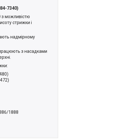
884-7340)
0 з можливістю
висоту стрижки і
гають надмірному
о працюють з насадками
ерхні.
жки:
0480)
0472)
1886/1888