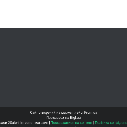
Сайт створений на маркетплейсі
Prom.ua
Продавець на Bigl.ua
"Світ Краси 2Salon" Інтернет-магазин |
Поскаржитися на контент
|
Політика конфіденц