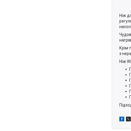
Ніж д
регул
насол
Чудов
нагрі
Крім 
з нер
Ніж W
Підхо