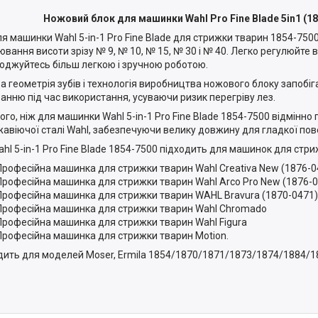
Ножовий блок для машинки Wahl Pro Fine Blade 5in1 (1
ля машинки Wahl 5-in-1 Pro Fine Blade для стрижки тварин 1854-750
ювання висоти зрізу № 9, № 10, № 15, № 30 і № 40. Легко регулюйте 
оджуйтесь більш легкою і зручною роботою.
а геометрія зубів і технологія виробництва ножового блоку запобі
ванню під час використання, усуваючи ризик перегріву лез.
того, ніж для машинки Wahl 5-in-1 Pro Fine Blade 1854-7500 відмінн
жавіючої сталі Wahl, забезпечуючи велику довжину для гладкої пов
ahl 5-in-1 Pro Fine Blade 1854-7500 підходить для машинок для стри
Професійна машинка для стрижки тварин Wahl Creativa New (1876-
Професійна машинка для стрижки тварин Wahl Arco Pro New (1876-
Професійна машинка для стрижки тварин WAHL Bravura (1870-0471)
Професійна машинка для стрижки тварин Wahl Chromado
Професійна машинка для стрижки тварин Wahl Figura
Професійна машинка для стрижки тварин Motion.
дить для моделей Moser, Ermila 1854/1870/1871/1873/1874/1884/