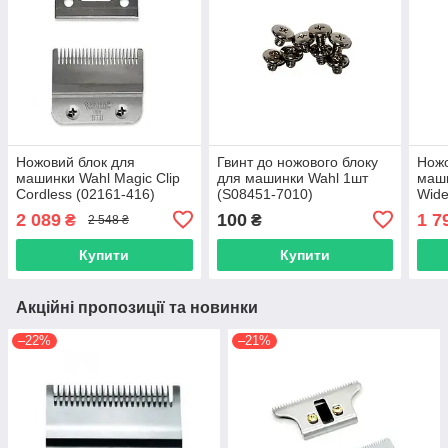
Ножовий блок для
Гвинт до ножового блоку
Ножо
машинки Wahl Magic Clip
для машинки Wahl 1шт
маши
Cordless (02161-416)
(S08451-7010)
Wide
7170
2 089
100
1 7
₴
₴
2 548 ₴
Купити
Купити
Акційні пропозиції та новинки
–22%
–21%