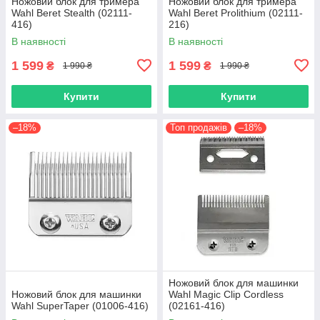
Ножовий блок для тримера
Ножовий блок для тримера
Wahl Вeret Stealth (02111-
Wahl Beret Prolithium (02111-
416)
216)
В наявності
В наявності
1 599
1 599
₴
₴
1 990 ₴
1 990 ₴
Купити
Купити
–18%
Топ продажів
–18%
Ножовий блок для машинки
Ножовий блок для машинки
Wahl Magic Clip Cordless
Wahl SuperTaper (01006-416)
(02161-416)