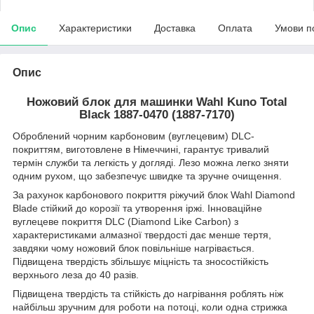
Опис
Характеристики
Доставка
Оплата
Умови п
Опис
Ножовий блок для машинки Wahl Kuno Total
Black 1887-0470 (1887-7170)
Оброблений чорним карбоновим (вуглецевим) DLC-
покриттям, виготовлене в Німеччині, гарантує тривалий
термін служби та легкість у догляді. Лезо можна легко зняти
одним рухом, що забезпечує швидке та зручне очищення.
За рахунок карбонового покриття ріжучий блок Wahl Diamond
Blade стійкий до корозії та утворення іржі. Інноваційне
вуглецеве покриття DLC (Diamond Like Carbon) з
характеристиками алмазної твердості дає менше тертя,
завдяки чому ножовий блок повільніше нагрівається.
Підвищена твердість збільшує міцність та зносостійкість
верхнього леза до 40 разів.
Підвищена твердість та стійкість до нагрівання роблять ніж
найбільш зручним для роботи на потоці, коли одна стрижка