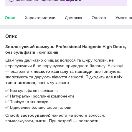
Опис
Характеристики
Доставка
Оплата
Умови п
Опис
Зволожуючий шампунь Professional Hairgenie High Detox,
без сульфатів і силіконів
Шампунь делікатно очищає волосся та шкіру голови, не
пересушуючи й не порушуючи природного балансу. У складі
— екстракти
кінського каштану
та
лаванди
, що тонізують,
зволожують та дарують відчуття свіжості. Підходить для
всіх
типів волосся
, навіть чутливого.
✅ Без сульфатів і силіконів
✅ Натуральні рослинні компоненти
✅ Тонізує та зволожує
✅ Відновлює баланс шкіри голови
Спосіб застосування:
нанести на вологе волосся,
помасажувати, змити. При потребі — повторити.