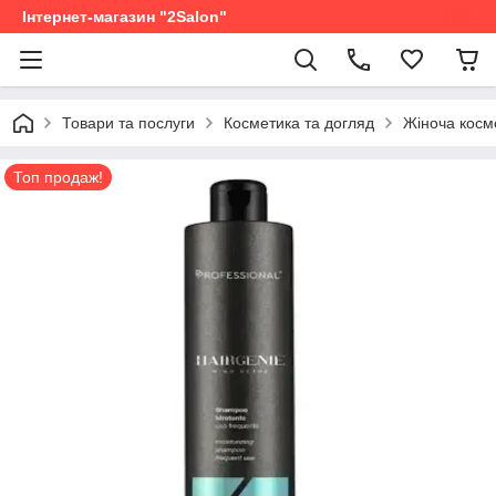
Інтернет-магазин "2Salon"
Товари та послуги
Косметика та догляд
Жіноча косм
Топ продаж!