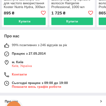
для частого використання
волосся Hairgenie
воло
Koster Nutris Hydra, 300мл
Professional, 1000 мл
Prof
(KOST20668)
(Prf20721)
(Prf
895
1 725
865
₴
₴
Купити
Купити
Про нас
99% позитивних з 246 відгуків за рік
Працює з 27.05.2014
м. Київ
Київ, Україна
Контакти
Сьогодні працює з 09:00 до 19:00
Показати весь графік роботи
Про нас