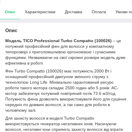
Опис
Характеристики
Доставка
Оплата
Умови п
Опис
Модель TICO Professional Turbo Compatto (100026)
– це
потужний професійний фен для волосся у компактному
типорозмірі з приголомшливою ергономікою і сучасними
функціями. Незважаючи на свої скромні розміри модель дуже
ефективна в роботі.
Фен Turbo Compatto (100026) має потужність 2000 Вт і
оснащений професійний двигуном змінного струму з
технологією Long Life. Мінімально гарантований ресурс
роботи такого мотора складає 2500 годин або 5 років. AC-
мотор забезпечує потужний повітряний потік 73.6 м3/год.
Потужність фена дозволить використовувати його для сушіння
середніх по довжині волосся, а так само для роботи в
чоловічому залі.
Для захисту волосся в моделі Turbo Compatto
використовується генератор негативних іонів. Насичуючи
волосся, негативні іони сприяють захисту волосся від втрати