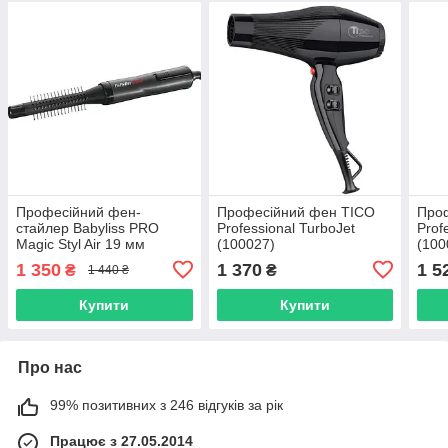
Професійний фен-
Професійний фен TICO
Про
стайлер Babyliss PRO
Professional TurboJet
Prof
Magic Styl Air 19 мм
(100027)
(100
(BAB663E)
1 350
1 370
1 5
₴
₴
1 440 ₴
Купити
Купити
Про нас
99% позитивних з 246 відгуків за рік
Працює з 27.05.2014