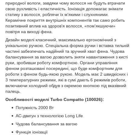
природної вологи, завдяки чому волосся не будуть втрачати
свою рухливість і еластичність. Іонізація допомагає знімати
статику з волосся, роблячи їх м'якими і слухняними.
Керамічне покриття внутрішніх компонентів так само робить
позитивний вплив на здоров'я волосся, «пом'якшуючи»
повітря на виході фена.
Дизайн моделі класичний, максимально ергономічний з
унікальною ручкою. Спеціальна форма ручки і вставка тильній
частині забезпечать надійний та зручний хват фена. Чудова
балансування за вагою дозволить зняти навантаження з кисті
руки, зробивши роботу комфортною. Органи управління
феном розташовані посередині, що буде комфортним для
роботи з феном будь-якою рукою. Модель має 2 швидкісних і
3 температурних режими, які в сумі дають 6 режимів роботи,
включаючи холодний обдув з окремою кнопкою під вказівний
палець.
Особливості моделі Turbo Compatto (100026):
Потужність 2000 Вт
AC-двигун з технологією Long Life
Чудова балансування за вагою
Функція іонізації