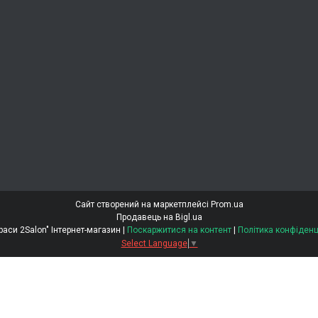
Сайт створений на маркетплейсі
Prom.ua
Продавець на Bigl.ua
"Світ Краси 2Salon" Інтернет-магазин |
Поскаржитися на контент
|
Політика конфіденц
Select Language
▼