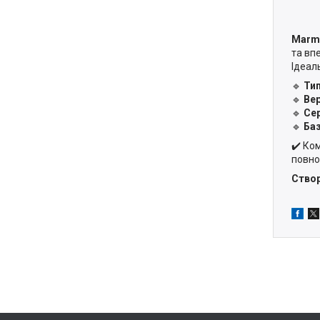
Marma
та вп
Ідеал
🔹
Ти
🔹
Вер
🔹
Се
🔹
Ба
✔️ Ко
повно
Створ