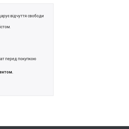
дарує відчуття свободи
істом.
мат перед покупкою
ментом.