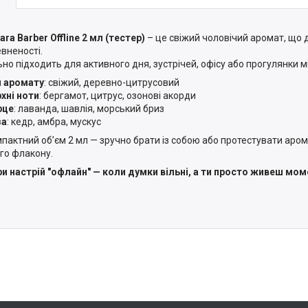
ra Barber Offline 2 мл (тестер)
– це свіжий чоловічий аромат, що 
евненості.
ьно підходить для активного дня, зустрічей, офісу або прогулянки м
п аромату
: свіжий, деревно-цитрусовий
хні ноти
: бергамот, цитрус, озонові акорди
рце
: лаванда, шавлія, морський бриз
за
: кедр, амбра, мускус
мпактний об’єм 2 мл — зручно брати із собою або протестувати аро
го флакону.
и настрій "офлайн" — коли думки вільні, а ти просто живеш мо