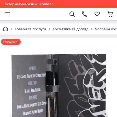
Інтернет-магазин "2Salon"
Товари та послуги
Косметика та догляд
Чоловіча ко
Новинка!