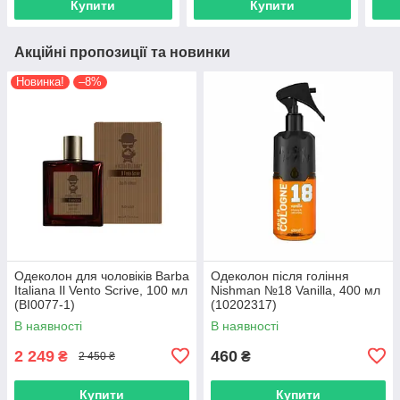
Купити
Купити
Акційні пропозиції та новинки
Новинка!
–8%
Одеколон для чоловіків Barba
Одеколон після гоління
Italiana Il Vento Scrive, 100 мл
Nishman №18 Vanilla, 400 мл
(BI0077-1)
(10202317)
В наявності
В наявності
2 249
460
₴
₴
2 450 ₴
Купити
Купити