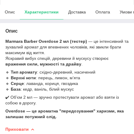
Опис
Характеристики
Доставка
Оплата
Умови 
Опис
Marmara Barber Overdose 2 мл (тестер)
— це інтенсивний та
зухвалий аромат для впевнених чоловіків, які звикли брати
максимум від життя.
Яскравий вибух спецій, деревини й мускусу створює
враження сили, мужності та драйву
.
🔹
Тип аромату
: східно-деревний, насичений
🔹
Верхні ноти
: перець, лимон, м’ята
🔹
Серце
: лаванда, кориця, гвоздика
🔹
База
: кедр, ваніль, білий мускус
✔️ Об’єм 2 мл — зручно протестувати аромат або взяти із
собою в дорогу.
Overdose — це ароматна "передозування" харизми, яка
залишає потужний слід.
Приховати